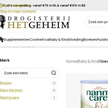
Skip to navigation
Gratis verzending: vanaf €75 in NL & vanaf €100 in BE
Skip to main content
Supplementen
Cosmetica
Baby & Kind
Voeding
Boeken
Huisho
Merk
Home
/
Baby & Kind
/
Voe
Biobim
10
Ella's Kitchen
37
Nannycare
3