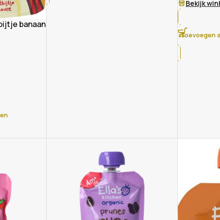
Bekijk wi
bijtje banaan
Toevoegen a
gen