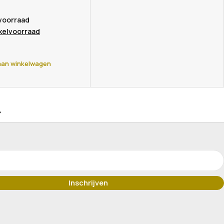
 voorraad
nkelvoorraad
an winkelwagen
→