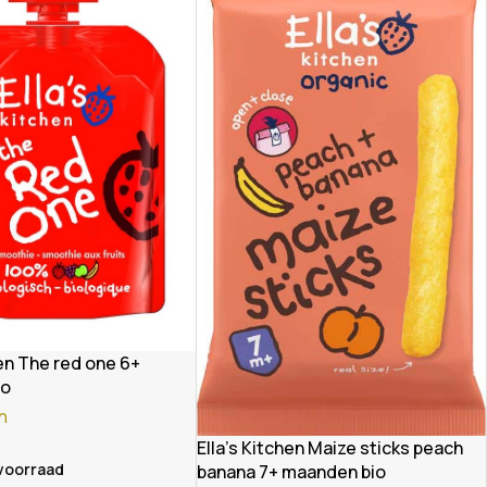
hen The red one 6+
io
en
Ella’s Kitchen Maize sticks peach
 voorraad
banana 7+ maanden bio