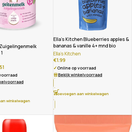
Ella’s Kitchen Blueberries apples &
bananas & vanille 4+ mnd bio
Zuigelingenmelk
 1
Ella's Kitchen
€
1.99
51
✓
Online op voorraad
Bekijk winkelvoorraad
 voorraad
nkelvoorraad
Toevoegen aan winkelwagen
an winkelwagen