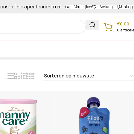
 ons
Therapeutencentrum
Gapers sparen voor extra korting
Vergelijken
Verlanglijst
Inlogg
€
0.00
0
artikel
Klantenservice