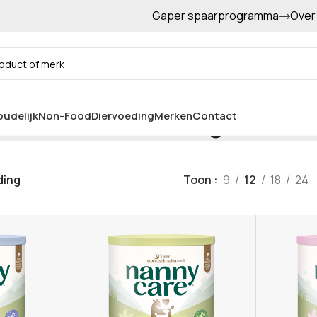
Gaper spaarprogramma
Over
Gratis afhalen in de winkel
Voeding
udelijk
Non-Food
Diervoeding
Merken
Contact
ding
Toon
9
12
18
24