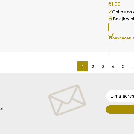
€
1.99
✓
Online op
Bekijk wi
Toevoegen a
1
2
3
4
5
ef.