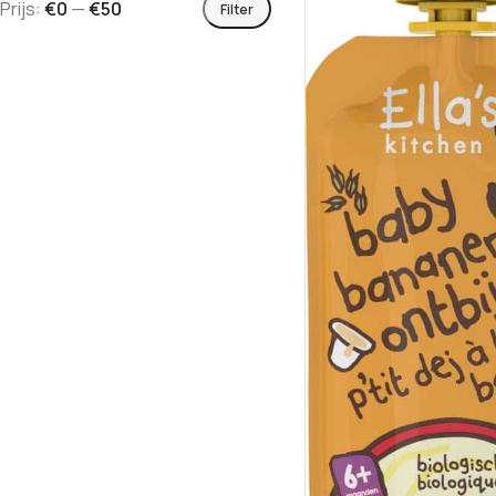
Prijs:
€0
—
€50
Filter