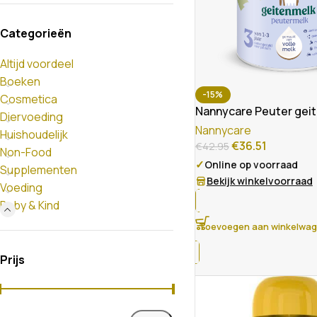
Categorieën
Altijd voordeel
Boeken
-15%
Cosmetica
Nannycare Peuter gei
Diervoeding
Nannycare
Huishoudelijk
€
36.51
€
42.95
Non-Food
✓
Online op voorraad
Supplementen
Bekijk winkelvoorraad
Voeding
Baby & Kind
Toevoegen aan winkelwa
Prijs