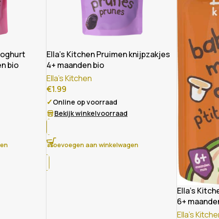
yoghurt
Ella’s Kitchen Pruimen knijpzakjes
en bio
4+ maanden bio
Ella's Kitchen
€
1.99
✓
Online op voorraad
Bekijk winkelvoorraad
gen
Toevoegen aan winkelwagen
Ella’s Kitc
6+ maanden
Ella's Kitch