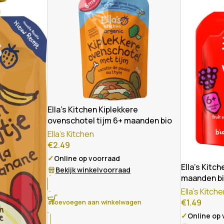
Ella’s Kitchen Kiplekkere
ovenschotel tijm 6+ maanden bio
Ella's Kitchen
€
2.49
✓
Online op voorraad
Ella’s Kitc
Bekijk winkelvoorraad
maanden b
Ella's Kitch
€
1.49
Toevoegen aan winkelwagen
✓
Online op