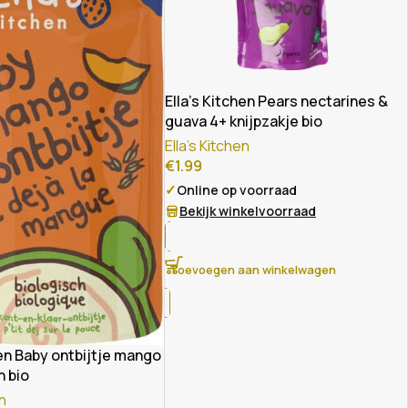
Ella’s Kitchen Pears nectarines &
guava 4+ knijpzakje bio
Ella's Kitchen
€
1.99
✓
Online op voorraad
Bekijk winkelvoorraad
Toevoegen aan winkelwagen
hen Baby ontbijtje mango
 bio
en