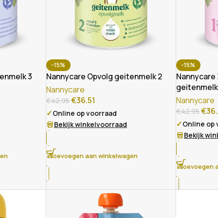
-15%
-15%
tenmelk 3
Nannycare Opvolg geitenmelk 2
Nannycare 
geitenmelk
Nannycare
€
36.51
Nannycare
€
42.95
€
36.
€
42.95
✓
Online op voorraad
✓
Online op
Bekijk winkelvoorraad
Bekijk wi
gen
Toevoegen aan winkelwagen
Toevoegen a