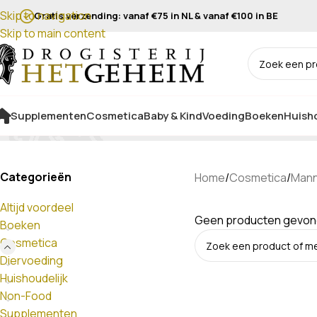
Skip to navigation
Gratis verzending: vanaf €75 in NL & vanaf €100 in BE
Skip to main content
Supplementen
Cosmetica
Baby & Kind
Voeding
Boeken
Huisho
Categorieën
Home
/
Cosmetica
/
Man
Altijd voordeel
Geen producten gevonde
Boeken
Cosmetica
Diervoeding
Huishoudelijk
Non-Food
Supplementen