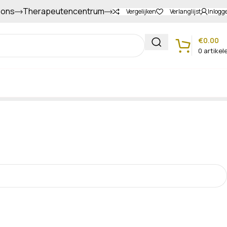
 ons
Therapeutencentrum
Gapers sparen voor extra korting
Vergelijken
Verlanglijst
Inlogg
€
0.00
0
artikel
Klantenservice