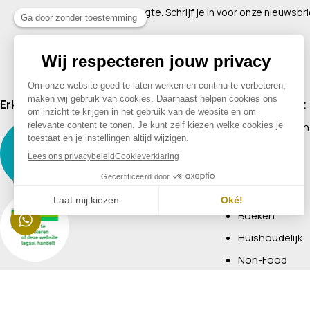
Blijf op de hoogte. Schrijf je in voor onze nieuwsbri
Erkend lid van
Assortiment
Supplementen
Cosmetica
Baby & Kind
Voeding
Boeken
Huishoudelijk
Non-Food
Diervoeding
Merken