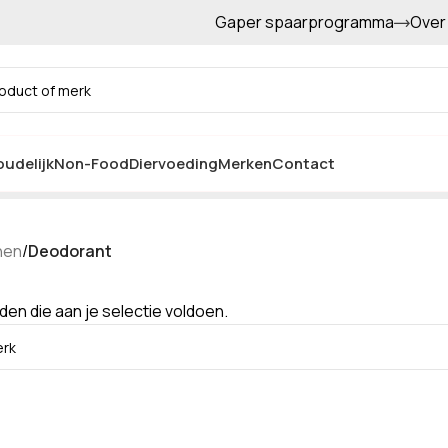
Gaper spaarprogramma
Over
Gratis afhalen in de winkel
Deodorant
udelijk
Non-Food
Diervoeding
Merken
Contact
nen
/
Deodorant
n die aan je selectie voldoen.