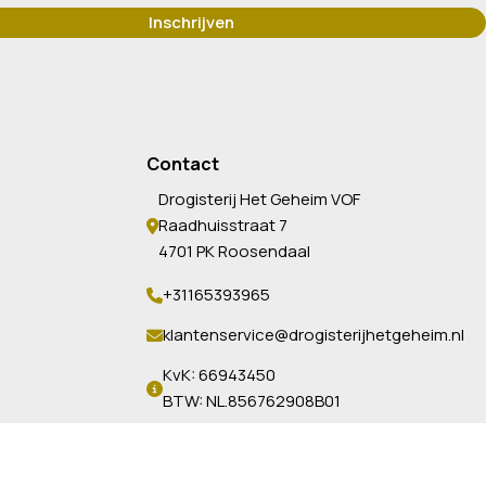
Contact
Drogisterij Het Geheim VOF
Raadhuisstraat 7
4701 PK Roosendaal
+31165393965
klantenservice@drogisterijhetgeheim.nl
KvK: 66943450
BTW: NL.856762908B01