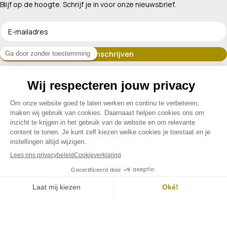
Blijf op de hoogte. Schrijf je in voor onze nieuwsbrief.
Erkend lid van
Assortiment
Klantenservice
Contact
Menu
Filters
Contact
Mijn account
© 2026 Drogisterij Het Geheim | Alle rechten voorbehouden |
Webdesign en hosting door Madoo
|
Sitemap