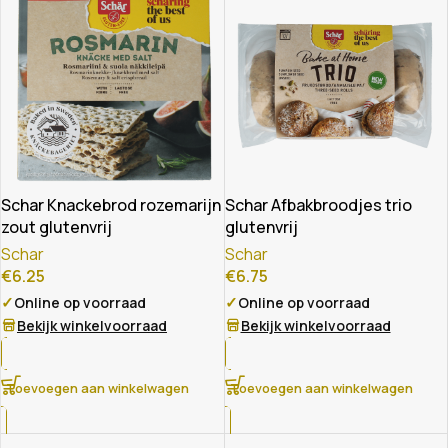
Schar Knackebrod rozemarijn
Schar Afbakbroodjes trio
zout glutenvrij
glutenvrij
Schar
Schar
€
6.25
€
6.75
✓
✓
Online op voorraad
Online op voorraad
Bekijk winkelvoorraad
Bekijk winkelvoorraad
Toevoegen aan winkelwagen
Toevoegen aan winkelwagen