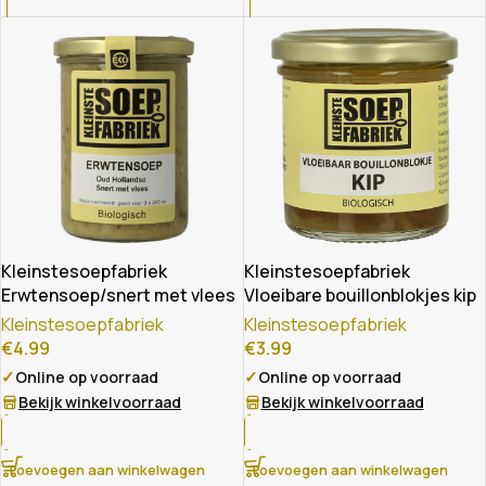
Kleinstesoepfabriek
Kleinstesoepfabriek
Erwtensoep/snert met vlees
Vloeibare bouillonblokjes kip
bio
bio
Kleinstesoepfabriek
Kleinstesoepfabriek
€
4.99
€
3.99
✓
✓
Online op voorraad
Online op voorraad
Bekijk winkelvoorraad
Bekijk winkelvoorraad
Toevoegen aan winkelwagen
Toevoegen aan winkelwagen