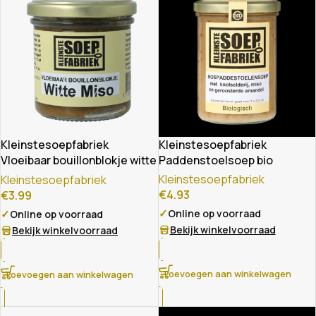
Kleinstesoepfabriek
Kleinstesoepfabriek
Vloeibaar bouillonblokje witte
Paddenstoelsoep bio
miso
Kleinstesoepfabriek
Kleinstesoepfabriek
€
4.93
€
3.99
✓
✓
Online op voorraad
Online op voorraad
Bekijk winkelvoorraad
Bekijk winkelvoorraad
Toevoegen aan winkelwagen
Toevoegen aan winkelwagen