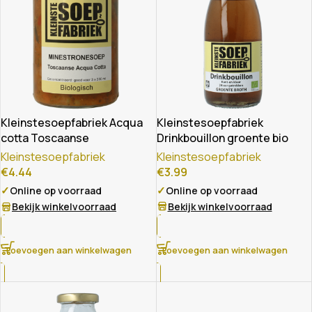
Kleinstesoepfabriek Acqua
Kleinstesoepfabriek
cotta Toscaanse
Drinkbouillon groente bio
minestronesoep bio
Kleinstesoepfabriek
Kleinstesoepfabriek
€
3.99
€
4.44
✓
✓
Online op voorraad
Online op voorraad
Bekijk winkelvoorraad
Bekijk winkelvoorraad
Toevoegen aan winkelwagen
Toevoegen aan winkelwagen