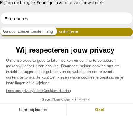
Blijf op de hoogte. Schrijf je in voor onze nieuwsbrief.
Erkend lid van
Assortiment
Klantenservice
Contact
Menu
Filters
Contact
Mijn account
© 2026 Drogisterij Het Geheim | Alle rechten voorbehouden |
Webdesign en hosting door Madoo
|
Sitemap