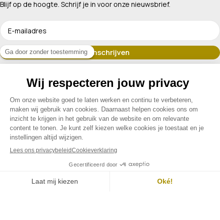
Blijf op de hoogte. Schrijf je in voor onze nieuwsbrief.
Erkend lid van
Assortiment
Klantenservice
Contact
Menu
Filters
Contact
Mijn account
© 2026 Drogisterij Het Geheim | Alle rechten voorbehouden |
Webdesign en hosting door Madoo
|
Sitemap