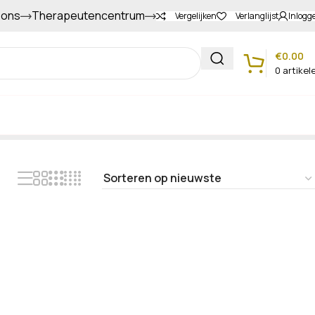
 ons
Therapeutencentrum
Gapers sparen voor extra korting
Vergelijken
Verlanglijst
Inlogg
€
0.00
0
artikel
Klantenservice