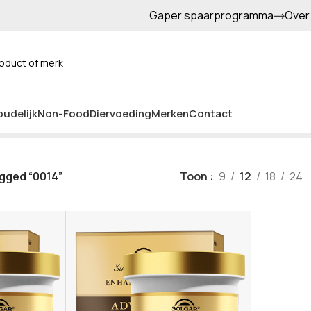
Gaper spaarprogramma
Over
Gratis afhalen in de winkel
0014
udelijk
Non-Food
Diervoeding
Merken
Contact
gged “0014”
Toon
9
12
18
24