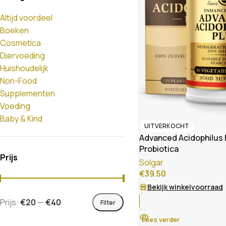
Altijd voordeel
Boeken
Cosmetica
Diervoeding
Huishoudelijk
Non-Food
Supplementen
Voeding
Baby & Kind
UITVERKOCHT
Advanced Acidophilus 
Probiotica
Prijs
Solgar
€
39.50
Bekijk winkelvoorraad
Prijs:
€20
—
€40
Filter
Lees verder