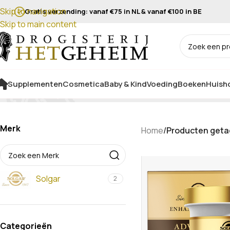
Skip to navigation
Gratis verzending: vanaf €75 in NL & vanaf €100 in BE
Skip to main content
Supplementen
Cosmetica
Baby & Kind
Voeding
Boeken
Huisho
Merk
Home
/
Producten geta
Solgar
2
Categorieën