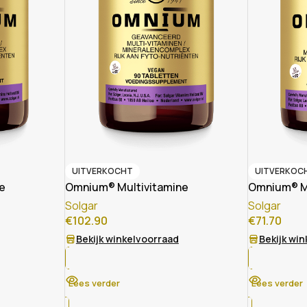
UITVERKOCHT
UITVERKOC
e
Omnium® Multivitamine
Omnium® Mu
Solgar
Solgar
€
102.90
€
71.70
Bekijk winkelvoorraad
Bekijk wi
Lees verder
Lees verder