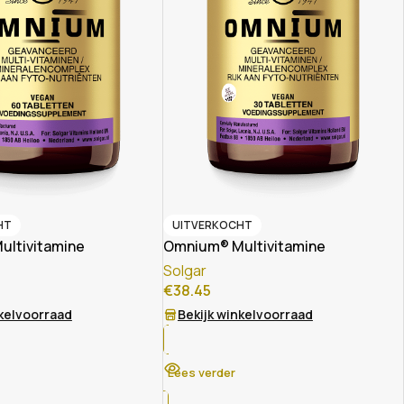
HT
UITVERKOCHT
ltivitamine
Omnium® Multivitamine
Solgar
€
38.45
nkelvoorraad
Bekijk winkelvoorraad
Lees verder