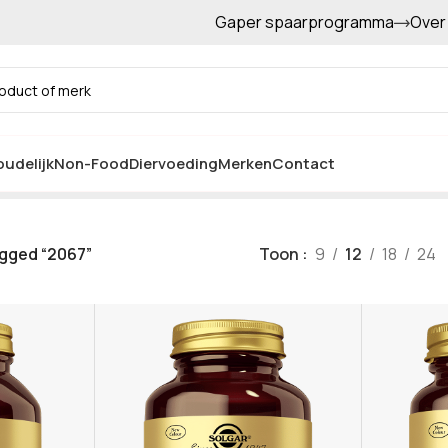
Gaper spaarprogramma
Over
Gratis afhalen in de winkel
2067
udelijk
Non-Food
Diervoeding
Merken
Contact
gged “2067”
Toon
9
12
18
24