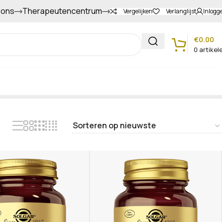
 ons
Therapeutencentrum
Gapers sparen voor extra korting
Vergelijken
Verlanglijst
Inlogg
€
0.00
0
artikel
Klantenservice