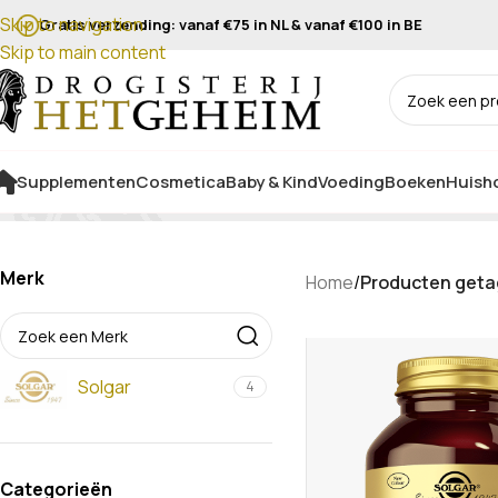
Skip to navigation
Gratis verzending: vanaf €75 in NL & vanaf €100 in BE
Skip to main content
Supplementen
Cosmetica
Baby & Kind
Voeding
Boeken
Huisho
Merk
Home
/
Producten geta
Solgar
4
Categorieën