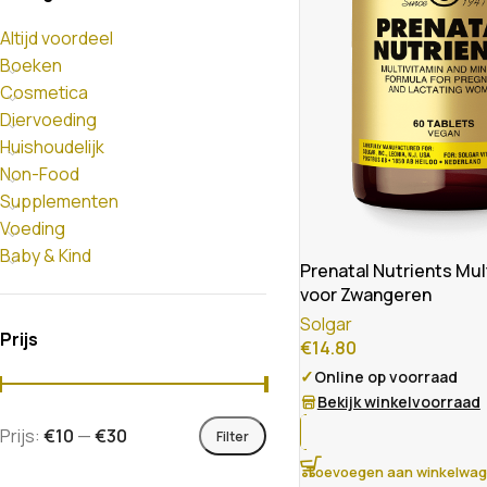
Altijd voordeel
Boeken
Cosmetica
Diervoeding
Huishoudelijk
Non-Food
Supplementen
Voeding
Baby & Kind
Prenatal Nutrients Mul
voor Zwangeren
Solgar
Prijs
€
14.80
✓
Online op voorraad
Bekijk winkelvoorraad
Prijs:
€10
—
€30
Filter
Toevoegen aan winkelwa