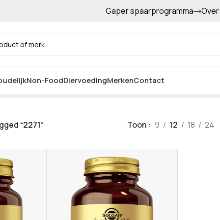
Gaper spaarprogramma
Over
Gratis afhalen in de winkel
2271
udelijk
Non-Food
Diervoeding
Merken
Contact
gged “2271”
Toon
9
12
18
24