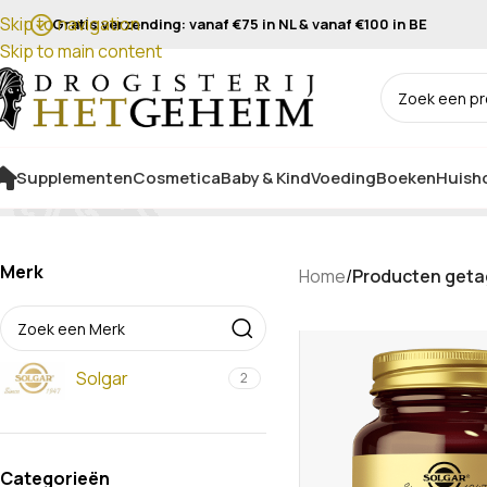
Skip to navigation
Gratis verzending: vanaf €75 in NL & vanaf €100 in BE
Skip to main content
Supplementen
Cosmetica
Baby & Kind
Voeding
Boeken
Huisho
Merk
Home
/
Producten geta
Solgar
2
Categorieën