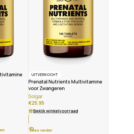
tivitamine
UITVERKOCHT
Prenatal Nutrients Multivitamine
voor Zwangeren
Solgar
€
25.95
Bekijk winkelvoorraad
gen
Lees verder