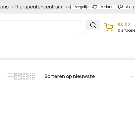
 ons
Therapeutencentrum
Gapers sparen voor extra korting
Vergelijken
Verlanglijst
Inlogg
€
0.00
0
artikel
Klantenservice