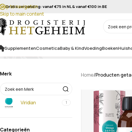
Skip to navigation
Gratis verzending: vanaf €75 in NL & vanaf €100 in BE
Skip to main content
Supplementen
Cosmetica
Baby & Kind
Voeding
Boeken
Huisho
Merk
Home
/
Producten getag
Viridian
1
Categorieën