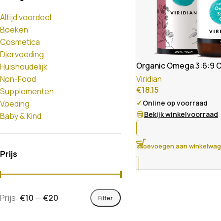
Altijd voordeel
Boeken
Cosmetica
Diervoeding
Organic Omega 3:6:9 O
Huishoudelijk
Non-Food
Viridian
€
18.15
Supplementen
✓
Voeding
Online op voorraad
Bekijk winkelvoorraad
Baby & Kind
Toevoegen aan winkelwa
Prijs
Prijs:
€10
—
€20
Filter