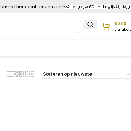
 ons
Therapeutencentrum
Gapers sparen voor extra korting
Vergelijken
Verlanglijst
Inlogg
€
0.00
0
artikel
Klantenservice