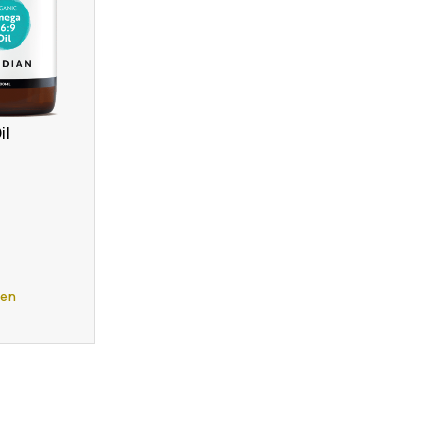
il
gen