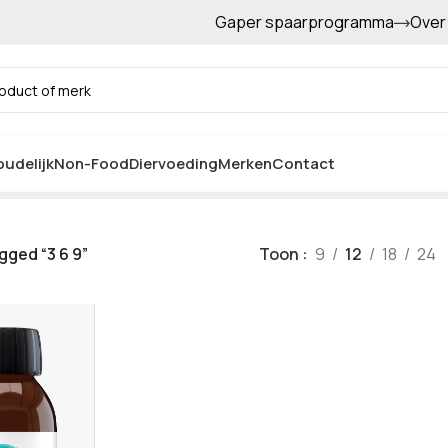
Gaper spaarprogramma
Over
Gratis afhalen in de winkel
3 6 9
udelijk
Non-Food
Diervoeding
Merken
Contact
ged “3 6 9”
Toon
9
12
18
24