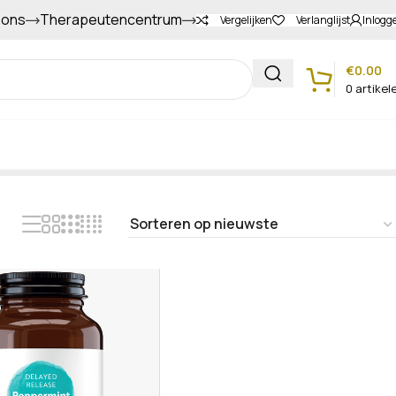
 ons
Therapeutencentrum
Gapers sparen voor extra korting
Vergelijken
Verlanglijst
Inlogg
€
0.00
0
artikel
Klantenservice