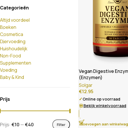
Categorieën
Altijd voordeel
Boeken
Cosmetica
Diervoeding
Huishoudelijk
Non-Food
Supplementen
Voeding
Vegan Digestive Enzy
Baby & Kind
(Enzymen)
Solgar
€
12.95
Prijs
✓
Online op voorraad
Bekijk winkelvoorraad
Prijs:
€10
—
€40
Toevoegen aan winkelwa
Filter