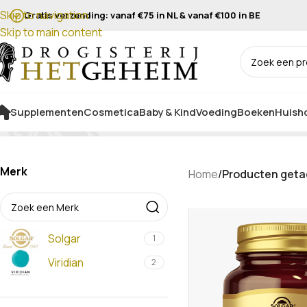
Skip to navigation
Gratis verzending: vanaf €75 in NL & vanaf €100 in BE
Skip to main content
Supplementen
Cosmetica
Baby & Kind
Voeding
Boeken
Huisho
Merk
Home
/
Producten geta
Solgar
1
Viridian
2