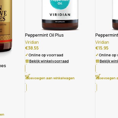
Peppermint Oil Plus
Peppermint 
Viridian
Viridian
€
38.55
€
15.95
✓
✓
Online op voorraad
Online op
Bekijk winkelvoorraad
Bekijk wi
mes
Toevoegen aan winkelwagen
Toevoegen a
gen