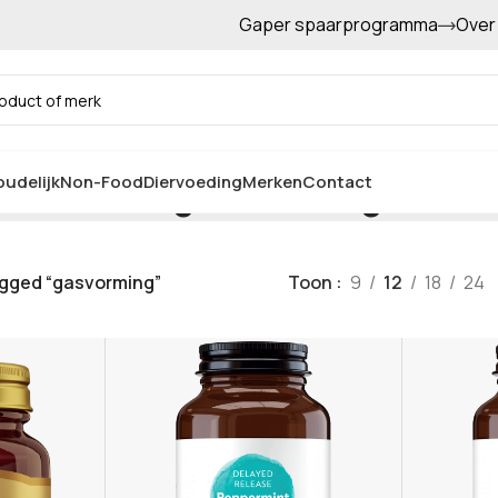
Gaper spaarprogramma
Over
Gratis afhalen in de winkel
gasvorming
udelijk
Non-Food
Diervoeding
Merken
Contact
gged “gasvorming”
Toon
9
12
18
24