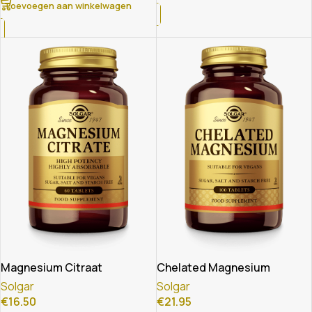
Toevoegen aan winkelwagen
Magnesium Citraat
Chelated Magnesium
Solgar
Solgar
€
16.50
€
21.95