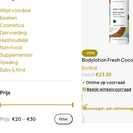
Altijd voordeel
Boeken
Cosmetica
Diervoeding
Huishoudelijk
Non-Food
-20%
Supplementen
Bodylotion Fresh Coc
Voeding
Borlind
Baby & Kind
€
23.30
€
29.13
✓
Online op voorraad
Bekijk winkelvoorraad
Prijs
Toevoegen aan winkelwa
Prijs:
€20
—
€30
Filter