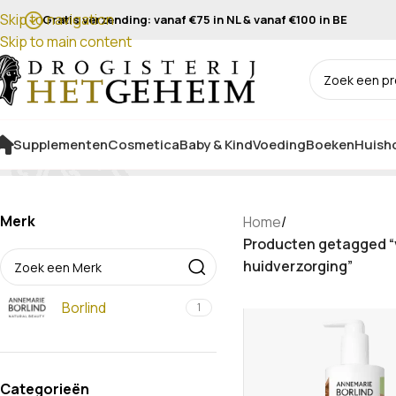
Skip to navigation
Gratis verzending: vanaf €75 in NL & vanaf €100 in BE
Skip to main content
Supplementen
Cosmetica
Baby & Kind
Voeding
Boeken
Huisho
Merk
Home
/
Producten getagged “
huidverzorging”
Borlind
1
Categorieën