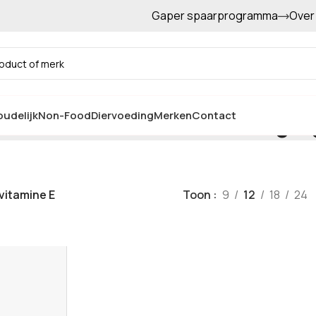
Gaper spaarprogramma
Over
Gratis afhalen in de winkel
vitamine E huidverzorgin
udelijk
Non-Food
Diervoeding
Merken
Contact
vitamine E
Toon
9
12
18
24