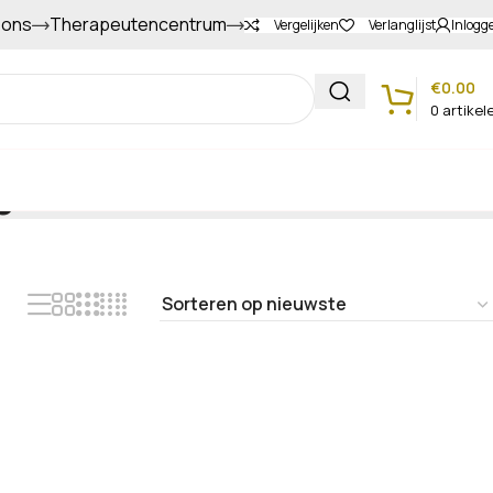
 ons
Therapeutencentrum
Gapers sparen voor extra korting
Vergelijken
Verlanglijst
Inlogg
€
0.00
0
artikel
g
Klantenservice