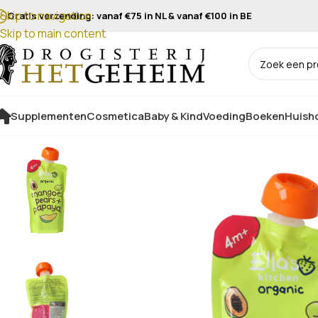
Skip to navigation
Gratis verzending: vanaf €75 in NL & vanaf €100 in BE
Skip to main content
Supplementen
Cosmetica
Baby & Kind
Voeding
Boeken
Huisho