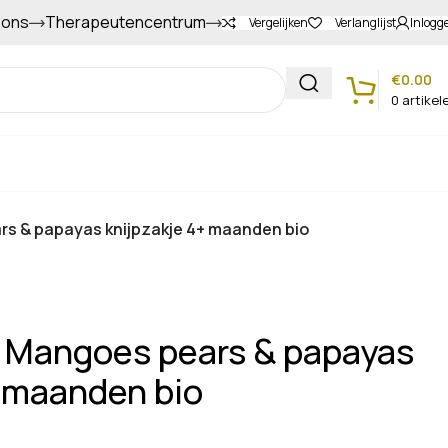
 ons
Therapeutencentrum
Gapers sparen voor extra korting
Vergelijken
Verlanglijst
Inlogg
€
0.00
0
artikel
Klantenservice
ars & papayas knijpzakje 4+ maanden bio
en Mangoes pears & papayas
+ maanden bio