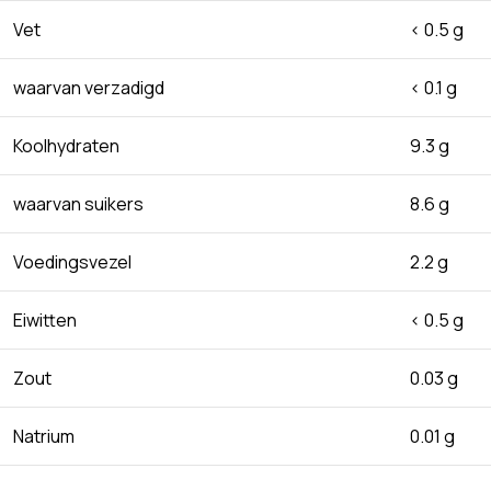
Vet
< 0.5 g
waarvan verzadigd
< 0.1 g
Koolhydraten
9.3 g
waarvan suikers
8.6 g
Voedingsvezel
2.2 g
Eiwitten
< 0.5 g
Zout
0.03 g
Natrium
0.01 g