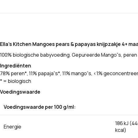
Ella’s Kitchen Mangoes pears & papayas knijpzakje 4+ ma
100% biologische babyvoeding. Gepureerde Mango”s, peren + 
Ingrediënten
78% peren*, 11% papaja”s*, 11% mango”s, <1% geconcentreer
* = biologisch
Voedingswaarde
Voedingswaarde per 100 g/ml:
186 kJ (44
Energie
kcal)