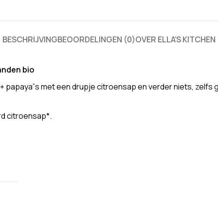
BESCHRIJVING
BEOORDELINGEN (0)
OVER ELLA'S KITCHEN
anden bio
papaya”s met een drupje citroensap en verder niets, zelfs g
d citroensap*.