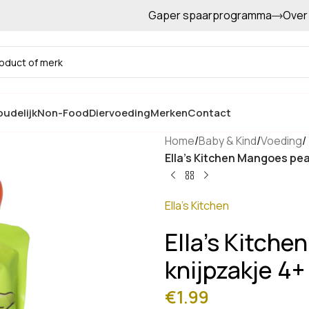
Gaper spaarprogramma
Over
Gratis afhalen in de winkel
udelijk
Non-Food
Diervoeding
Merken
Contact
Home
/
Baby & Kind
/
Voeding
/
Ella’s Kitchen Mangoes pe
Ella's Kitchen
Ella’s Kitch
knijpzakje 4
€
1.99