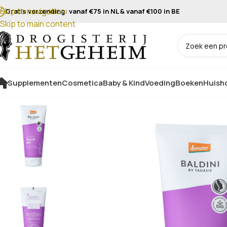
Skip to navigation
Gratis verzending: vanaf €75 in NL & vanaf €100 in BE
Skip to main content
Supplementen
Cosmetica
Baby & Kind
Voeding
Boeken
Huisho