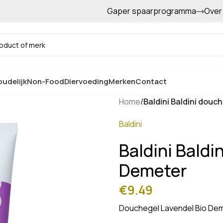
Gaper spaarprogramma
Over
Gratis afhalen in de winkel
udelijk
Non-Food
Diervoeding
Merken
Contact
Home
/
Baldini Baldini douc
Baldini
Baldini Baldi
Demeter
€
9.49
Douchegel Lavendel Bio De