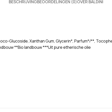
BESCHRIJVING
BEOORDELINGEN (0)
OVER BALDINI
Coco-Glucoside, Xanthan Gum, Glycerin*, Parfum*/**, Tocopher
landbouw **Bio landbouw ***Uit pure etherische olie