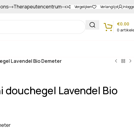
 ons
Therapeutencentrum
Gapers sparen voor extra korting
Vergelijken
Verlanglijst
Inlogg
€
0.00
0
artikel
Klantenservice
hegel Lavendel Bio Demeter
ni douchegel Lavendel Bio
meter