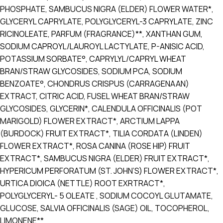
PHOSPHATE, SAMBUCUS NIGRA (ELDER) FLOWER WATER*,
GLYCERYL CAPRYLATE, POLYGLYCERYL-3 CAPRYLATE, ZINC
RICINOLEATE, PARFUM (FRAGRANCE)**, XANTHAN GUM,
SODIUM CAPROYL/LAUROYL LACTYLATE, P-ANISIC ACID,
POTASSIUM SORBATE°, CAPRYLYL/CAPRYL WHEAT
BRAN/STRAW GLYCOSIDES, SODIUM PCA, SODIUM
BENZOATE°, CHONDRUS CRISPUS (CARRAGENAAN)
EXTRACT, CITRIC ACID, FUSEL WHEAT BRAN/STRAW
GLYCOSIDES, GLYCERIN*, CALENDULA OFFICINALIS (POT
MARIGOLD) FLOWER EXTRACT*, ARCTIUM LAPPA
(BURDOCK) FRUIT EXTRACT*, TILIA CORDATA (LINDEN)
FLOWER EXTRACT*, ROSA CANINA (ROSE HIP) FRUIT
EXTRACT*, SAMBUCUS NIGRA (ELDER) FRUIT EXTRACT*,
HYPERICUM PERFORATUM (ST. JOHN’S) FLOWER EXTRACT*,
URTICA DIOICA (NETTLE) ROOT EXRTRACT*,
POLYGLYCERYL- 5 OLEATE , SODIUM COCOYL GLUTAMATE,
GLUCOSE, SALVIA OFFICINALIS (SAGE) OIL, TOCOPHEROL,
LIMONENE**