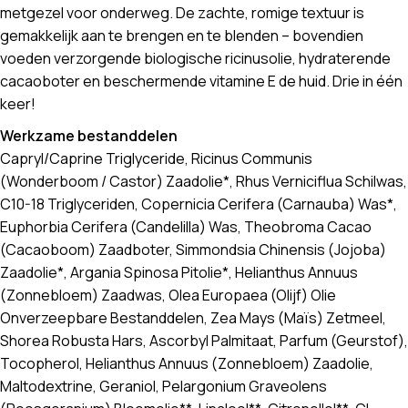
metgezel voor onderweg. De zachte, romige textuur is
gemakkelijk aan te brengen en te blenden – bovendien
voeden verzorgende biologische ricinusolie, hydraterende
cacaoboter en beschermende vitamine E de huid. Drie in één
keer!
Werkzame bestanddelen
Capryl/Caprine Triglyceride, Ricinus Communis
(Wonderboom / Castor) Zaadolie*, Rhus Verniciflua Schilwas,
C10-18 Triglyceriden, Copernicia Cerifera (Carnauba) Was*,
Euphorbia Cerifera (Candelilla) Was, Theobroma Cacao
(Cacaoboom) Zaadboter, Simmondsia Chinensis (Jojoba)
Zaadolie*, Argania Spinosa Pitolie*, Helianthus Annuus
(Zonnebloem) Zaadwas, Olea Europaea (Olijf) Olie
Onverzeepbare Bestanddelen, Zea Mays (Maïs) Zetmeel,
Shorea Robusta Hars, Ascorbyl Palmitaat, Parfum (Geurstof),
Tocopherol, Helianthus Annuus (Zonnebloem) Zaadolie,
Maltodextrine, Geraniol, Pelargonium Graveolens