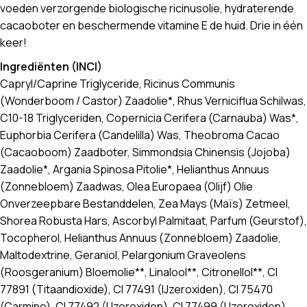
voeden verzorgende biologische ricinusolie, hydraterende
cacaoboter en beschermende vitamine E de huid. Drie in één
keer!
Ingrediënten (INCI)
Capryl/Caprine Triglyceride, Ricinus Communis
(Wonderboom / Castor) Zaadolie*, Rhus Verniciflua Schilwas,
C10-18 Triglyceriden, Copernicia Cerifera (Carnauba) Was*,
Euphorbia Cerifera (Candelilla) Was, Theobroma Cacao
(Cacaoboom) Zaadboter, Simmondsia Chinensis (Jojoba)
Zaadolie*, Argania Spinosa Pitolie*, Helianthus Annuus
(Zonnebloem) Zaadwas, Olea Europaea (Olijf) Olie
Onverzeepbare Bestanddelen, Zea Mays (Maïs) Zetmeel,
Shorea Robusta Hars, Ascorbyl Palmitaat, Parfum (Geurstof),
Tocopherol, Helianthus Annuus (Zonnebloem) Zaadolie,
Maltodextrine, Geraniol, Pelargonium Graveolens
(Roosgeranium) Bloemolie**, Linalool**, Citronellol**, CI
77891 (Titaandioxide), CI 77491 (IJzeroxiden), CI 75470
(Carmine), CI 77492 (IJzeroxiden), CI 77499 (IJzeroxiden)