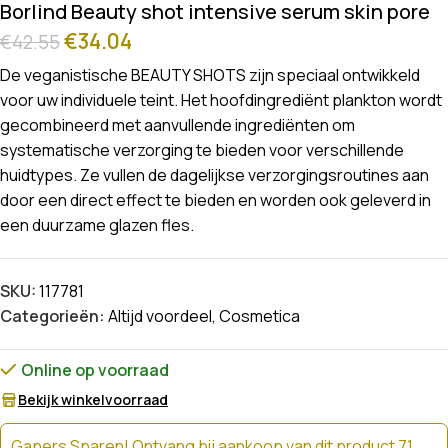
Borlind Beauty shot intensive serum skin pore
€
34.04
€
42.55
De veganistische BEAUTY SHOTS zijn speciaal ontwikkeld
voor uw individuele teint. Het hoofdingrediënt plankton wordt
gecombineerd met aanvullende ingrediënten om
systematische verzorging te bieden voor verschillende
huidtypes. Ze vullen de dagelijkse verzorgingsroutines aan
door een direct effect te bieden en worden ook geleverd in
een duurzame glazen fles.
SKU:
117781
Categorieën:
Altijd voordeel
,
Cosmetica
Online op voorraad
Bekijk winkelvoorraad
Gapers Sparen! Ontvang bij aankoop van dit product 71