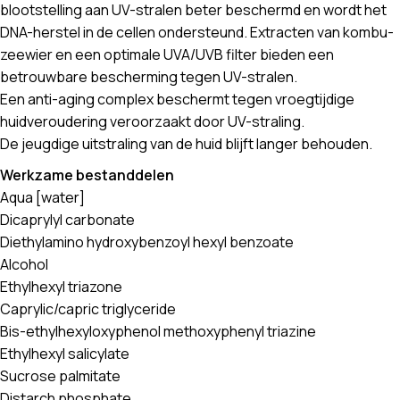
blootstelling aan UV-stralen beter beschermd en wordt het
DNA-herstel in de cellen ondersteund. Extracten van kombu-
zeewier en een optimale UVA/UVB filter bieden een
betrouwbare bescherming tegen UV-stralen.
Een anti-aging complex beschermt tegen vroegtijdige
huidveroudering veroorzaakt door UV-straling.
De jeugdige uitstraling van de huid blijft langer behouden.
Werkzame bestanddelen
Aqua [water]
Dicaprylyl carbonate
Diethylamino hydroxybenzoyl hexyl benzoate
Alcohol
Ethylhexyl triazone
Caprylic/capric triglyceride
Bis-ethylhexyloxyphenol methoxyphenyl triazine
Ethylhexyl salicylate
Sucrose palmitate
Distarch phosphate