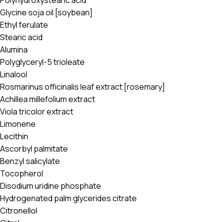
Glycine soja oil [soybean]
Ethyl ferulate
Stearic acid
Alumina
Polyglyceryl-5 trioleate
Linalool
Rosmarinus officinalis leaf extract [rosemary]
Achillea millefolium extract
Viola tricolor extract
Limonene
Lecithin
Ascorbyl palmitate
Benzyl salicylate
Tocopherol
Disodium uridine phosphate
Hydrogenated palm glycerides citrate
Citronellol