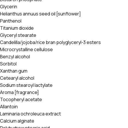
Glycerin
Helianthus annuus seed oil [sunflower]
Panthenol
Titanium dioxide
Glyceryl stearate
Candelilla/jojoba/rice bran polyglyceryl-3 esters
Microcrystalline cellulose
Benzyl alcohol
Sorbitol
Xanthan gum
Cetearyl alcohol
Sodium stearoyl lactylate
Aroma [fragrance]
Tocopheryl acetate
Allantoin
Laminaria ochroleuca extract
Calcium alginate
Polyhydroxystearic acid