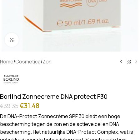
Klik om te vergroten
Home
/
Cosmetica
/
Zon
Borlind Zonnecreme DNA protect F30
€
31.48
€
39.35
De DNA-Protect Zonnecrème SPF 30 biedt een hoge
bescherming tegen de zon en de actieve cel en DNA
bescherming. Het natuurlijke DNA-Protect Complex, wat is
ontwikkeld voor de behandeling van UV gestresste huid,