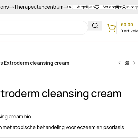
 ons
Therapeutencentrum
Gapers sparen voor extra korting
Vergelijken
Verlanglijst
Inlogg
€
0.00
0
artikel
Klantenservice
s Extroderm cleansing cream
troderm cleansing cream
ing cream bio
n met atopische behandeling voor eczeem en psoriasis