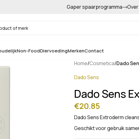
Gaper spaarprogramma
Over
Gratis afhalen in de winkel
udelijk
Non-Food
Diervoeding
Merken
Contact
Home
/
Cosmetica
/
Dado Sen
Dado Sens
Dado Sens Ex
€
20.85
Dado Sens Extroderm cleans
Geschikt voor gebruik same