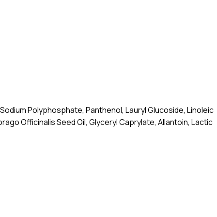
ol, Sodium Polyphosphate, Panthenol, Lauryl Glucoside, Linoleic
ago Officinalis Seed Oil, Glyceryl Caprylate, Allantoin, Lactic