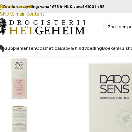
Skip to navigation
Gratis verzending: vanaf €75 in NL & vanaf €100 in BE
Skip to main content
Supplementen
Cosmetica
Baby & Kind
Voeding
Boeken
Huisho