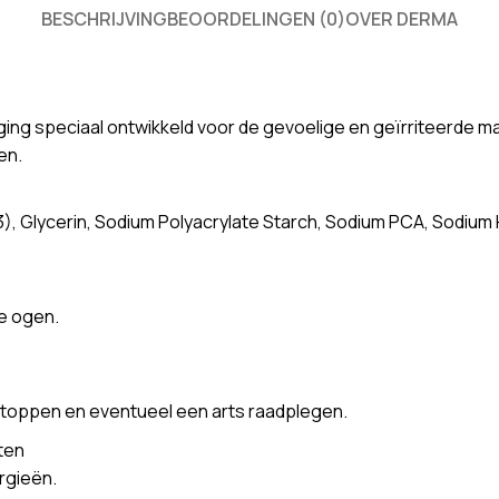
BESCHRIJVING
BEOORDELINGEN (0)
OVER DERMA
rging speciaal ontwikkeld voor de gevoelige en geïrriteerde m
en.
3), Glycerin, Sodium Polyacrylate Starch, Sodium PCA, Sodium 
e ogen.
k stoppen en eventueel een arts raadplegen.
ten
ergieën.