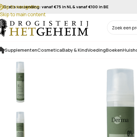
Skip to navigation
Gratis verzending: vanaf €75 in NL & vanaf €100 in BE
Skip to main content
Supplementen
Cosmetica
Baby & Kind
Voeding
Boeken
Huisho