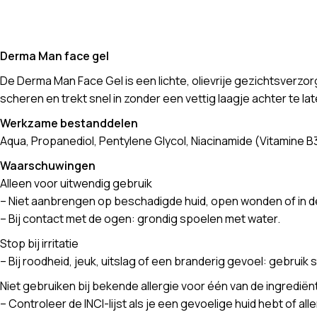
Derma Man face gel
De Derma Man Face Gel is een lichte, olievrije gezichtsverzo
scheren en trekt snel in zonder een vettig laagje achter te lat
Werkzame bestanddelen
Aqua, Propanediol, Pentylene Glycol, Niacinamide (Vitamine B
Waarschuwingen
Alleen voor uitwendig gebruik
– Niet aanbrengen op beschadigde huid, open wonden of in d
– Bij contact met de ogen: grondig spoelen met water.
Stop bij irritatie
– Bij roodheid, jeuk, uitslag of een branderig gevoel: gebrui
Niet gebruiken bij bekende allergie voor één van de ingrediën
– Controleer de INCI-lijst als je een gevoelige huid hebt of all