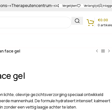
 ons
Therapeutencentrum
Gapers sparen voor extra korting
Vergelijken
Verlanglijst
Inlogg
€
0.00
0
artikel
Klantenservice
n face gel
ce gel
 lichte, olievrije gezichtsverzorging speciaal ontwikkeld
teerde mannenhuid. De formule hydrateert intensief, kalmeert
in zonder een vettig laagje achter te laten.