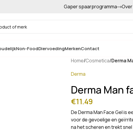
Gaper spaarprogramma
Over
Gratis afhalen in de winkel
udelijk
Non-Food
Diervoeding
Merken
Contact
Home
/
Cosmetica
/
Derma Ma
Derma
Derma Man fa
€
11.49
De Derma Man Face Gel is een
voor de gevoelige en geïrri
na het scheren en trekt snel 