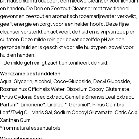
Dr. Hauschka introduceert een nieuwe Cleanser voor lichaam
en handen: De Den en Zeezout Cleanser met traditioneel
gewonnen zeezout en aromatisch rozemarijnwater verkwikt,
geeft energie en zorgt voor een helder hoofd. Deze fijne
cleanser versterkt en activeert de huid en is vrij van zeep en
sulfaten. Deze milde reiniger bevat dezelfde pH als een
gezonde huid en is geschikt voor alle huidtypen, zowel voor
huid en handen.
– De milde gel reinigt zacht en tonifieert de huid.
Werkzame bestanddelen
Aqua, Glycerin, Alcohol, Coco-Glucoside, Decyl Glucoside,
Rosmarinus Officinalis Water, Disodium Cocoyl Glutamate,
Pyrus Cydonia Seed Extract, Camellia Sinensis Leaf Extract,
Parfum*, Limonene*, Linalool*, Geraniol*, Pinus Cembra
Leaf/Twig Oil, Maris Sal, Sodium Cocoyl Glutamate, Citric Acid,
Xanthan Gum.
*from natural essential oils
Waarschuwingen