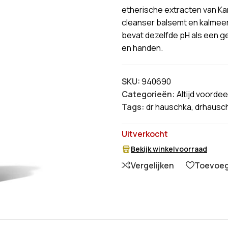
etherische extracten van K
cleanser balsemt en kalmeert 
bevat dezelfde pH als een ge
en handen.
SKU:
940690
Categorieën:
Altijd voordee
Tags:
dr hauschka
,
drhausc
Uitverkocht
Bekijk winkelvoorraad
Vergelijken
Toevoege