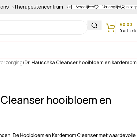
 ons
Therapeutencentrum
Gapers sparen voor extra korting
Vergelijken
Verlanglijst
Inlogg
€
0.00
0
artikel
Klantenservice
verzorging
/
Dr. Hauschka Cleanser hooibloem en kardemom
 Cleanser hooibloem en
anden: De Hooibloem en Kardemom Cleanser met waardevolle