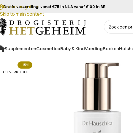
Skip to navigation
Gratis verzending: vanaf €75 in NL & vanaf €100 in BE
Skip to main content
Supplementen
Cosmetica
Baby & Kind
Voeding
Boeken
Huisho
-15%
UITVERKOCHT