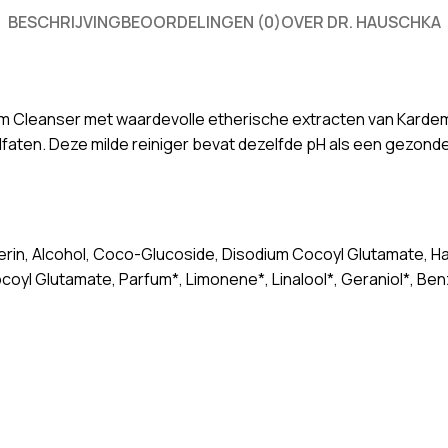
BESCHRIJVING
BEOORDELINGEN (0)
OVER DR. HAUSCHKA
m Cleanser met waardevolle etherische extracten van Karde
lfaten. Deze milde reiniger bevat dezelfde pH als een gezonde 
cerin, Alcohol, Coco-Glucoside, Disodium Cocoyl Glutamate, H
oyl Glutamate, Parfum*, Limonene*, Linalool*, Geraniol*, Benzy