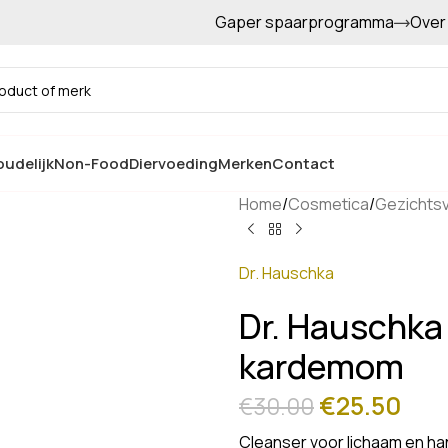
Gaper spaarprogramma
Over
Gratis afhalen in de winkel
udelijk
Non-Food
Diervoeding
Merken
Contact
Home
/
Cosmetica
/
Gezichts
Dr. Hauschka
Dr. Hauschka
kardemom
€
25.50
€
30.00
Cleanser voor lichaam en h