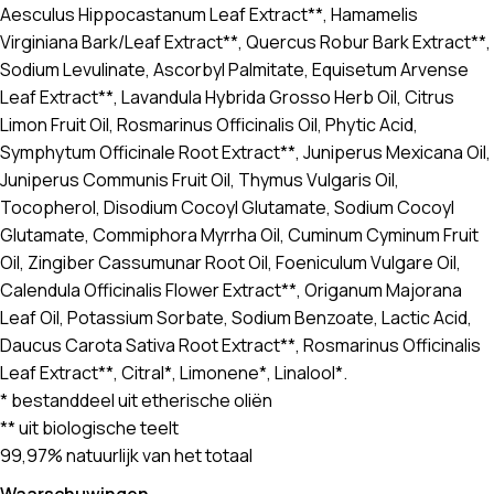
Aesculus Hippocastanum Leaf Extract**, Hamamelis
Virginiana Bark/Leaf Extract**, Quercus Robur Bark Extract**,
Sodium Levulinate, Ascorbyl Palmitate, Equisetum Arvense
Leaf Extract**, Lavandula Hybrida Grosso Herb Oil, Citrus
Limon Fruit Oil, Rosmarinus Officinalis Oil, Phytic Acid,
Symphytum Officinale Root Extract**, Juniperus Mexicana Oil,
Juniperus Communis Fruit Oil, Thymus Vulgaris Oil,
Tocopherol, Disodium Cocoyl Glutamate, Sodium Cocoyl
Glutamate, Commiphora Myrrha Oil, Cuminum Cyminum Fruit
Oil, Zingiber Cassumunar Root Oil, Foeniculum Vulgare Oil,
Calendula Officinalis Flower Extract**, Origanum Majorana
Leaf Oil, Potassium Sorbate, Sodium Benzoate, Lactic Acid,
Daucus Carota Sativa Root Extract**, Rosmarinus Officinalis
Leaf Extract**, Citral*, Limonene*, Linalool*.
* bestanddeel uit etherische oliën
** uit biologische teelt
99,97% natuurlijk van het totaal
Waarschuwingen