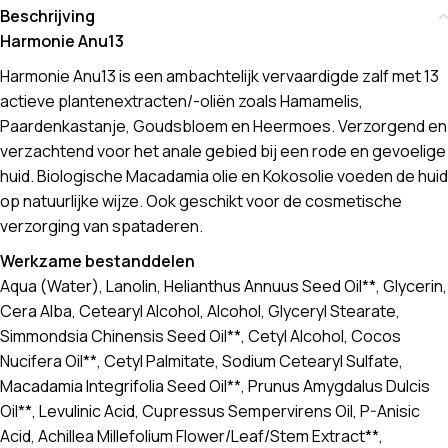
Beschrijving
Harmonie Anu13
Harmonie Anu13 is een ambachtelijk vervaardigde zalf met 13
actieve plantenextracten/-oliën zoals Hamamelis,
Paardenkastanje, Goudsbloem en Heermoes. Verzorgend en
verzachtend voor het anale gebied bij een rode en gevoelige
huid. Biologische Macadamia olie en Kokosolie voeden de huid
op natuurlijke wijze. Ook geschikt voor de cosmetische
verzorging van spataderen.
Werkzame bestanddelen
Aqua (Water), Lanolin, Helianthus Annuus Seed Oil**, Glycerin,
Cera Alba, Cetearyl Alcohol, Alcohol, Glyceryl Stearate,
Simmondsia Chinensis Seed Oil**, Cetyl Alcohol, Cocos
Nucifera Oil**, Cetyl Palmitate, Sodium Cetearyl Sulfate,
Macadamia Integrifolia Seed Oil**, Prunus Amygdalus Dulcis
Oil**, Levulinic Acid, Cupressus Sempervirens Oil, P-Anisic
Acid, Achillea Millefolium Flower/Leaf/Stem Extract**,