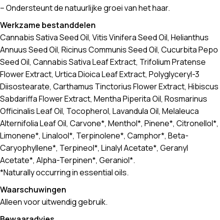
– Ondersteunt de natuurlijke groei van het haar.
Werkzame bestanddelen
Cannabis Sativa Seed Oil, Vitis Vinifera Seed Oil, Helianthus
Annuus Seed Oil, Ricinus Communis Seed Oil, Cucurbita Pepo
Seed Oil, Cannabis Sativa Leaf Extract, Trifolium Pratense
Flower Extract, Urtica Dioica Leaf Extract, Polyglyceryl-3
Diisostearate, Carthamus Tinctorius Flower Extract, Hibiscus
Sabdariffa Flower Extract, Mentha Piperita Oil, Rosmarinus
Officinalis Leaf Oil, Tocopherol, Lavandula Oil, Melaleuca
Alternifolia Leaf Oil, Carvone*, Menthol*, Pinene*, Citronellol*,
Limonene*, Linalool*, Terpinolene*, Camphor*, Beta-
Caryophyllene*, Terpineol*, Linalyl Acetate*, Geranyl
Acetate*, Alpha-Terpinen*, Geraniol*.
*Naturally occurring in essential oils.
Waarschuwingen
Alleen voor uitwendig gebruik.
Bewaaradvies