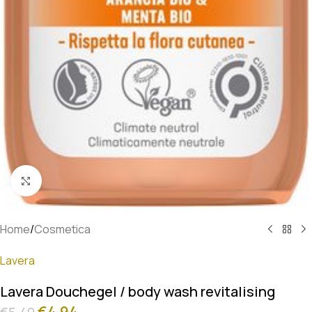
Klik om te vergroten
Home
/
Cosmetica
Lavera
Lavera Douchegel / body wash revitalising
€
4.94