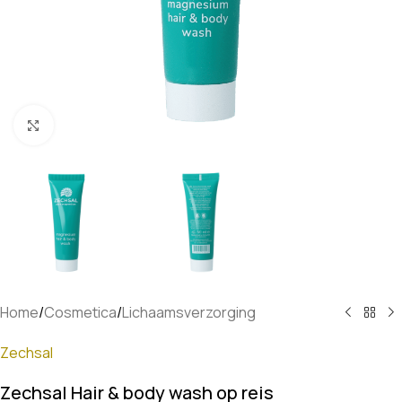
Klik om te vergroten
Home
/
Cosmetica
/
Lichaamsverzorging
Zechsal
Zechsal Hair & body wash op reis