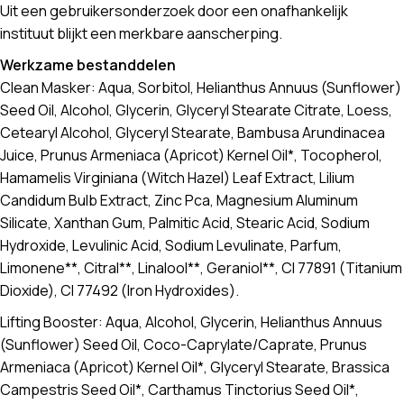
Uit een gebruikersonderzoek door een onafhankelijk
instituut blijkt een merkbare aanscherping.
Werkzame bestanddelen
Clean Masker: Aqua, Sorbitol, Helianthus Annuus (Sunflower)
Seed Oil, Alcohol, Glycerin, Glyceryl Stearate Citrate, Loess,
Cetearyl Alcohol, Glyceryl Stearate, Bambusa Arundinacea
Juice, Prunus Armeniaca (Apricot) Kernel Oil*, Tocopherol,
Hamamelis Virginiana (Witch Hazel) Leaf Extract, Lilium
Candidum Bulb Extract, Zinc Pca, Magnesium Aluminum
Silicate, Xanthan Gum, Palmitic Acid, Stearic Acid, Sodium
Hydroxide, Levulinic Acid, Sodium Levulinate, Parfum,
Limonene**, Citral**, Linalool**, Geraniol**, CI 77891 (Titanium
Dioxide), CI 77492 (Iron Hydroxides).
Lifting Booster: Aqua, Alcohol, Glycerin, Helianthus Annuus
(Sunflower) Seed Oil, Coco-Caprylate/Caprate, Prunus
Armeniaca (Apricot) Kernel Oil*, Glyceryl Stearate, Brassica
Campestris Seed Oil*, Carthamus Tinctorius Seed Oil*,