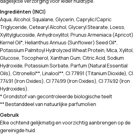
dagelijkse verzorging voor ieder huidtype.
Ingrediënten (INCI)
Aqua, Alcohol, Squalane, Glycerin, Caprylic/Capric
Triglyceride, Cetearyl Alcohol, Glyceryl Stearate, Loess,
Xylitylglucoside, Anhydroxylitol, Prunus Armeniaca (Apricot)
Kernel Oil*, Helianthus Annuus (Sunflower) Seed Oil*,
Potassium Palmitoyl Hydrolyzed Wheat Protein, Mica, Xylitol,
Glucose, Tocopherol, Xanthan Gum, Citric Acid, Sodium
Hydroxide, Potassium Sorbate, Parfum (Natural Essential
Oils), Citronellol**, Linalool**, CI 77891 (Titanium Dioxide), CI
77491 (Iron Oxides), CI 77499 (Iron Oxides), CI 77492 (Iron
Hydroxides).
* Grondstof van gecontroleerde biologische teelt
** Bestanddeel van natuurlijke parfumolïen
Gebruik
Elke ochtend gelijkmatig en voorzichtig aanbrengen op de
gereinigde huid.