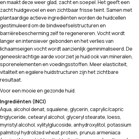
en maakt deze weer glad, zacht en soepel. Het geeft een
zacht huidgevoel en een zichtbaar frisse teint. Samen met
plantaardige actieve ingrediënten worden de huidcellen
gestimuleerd om de bindweefselstructuren en
barrièrebescherming zelf te regenereren. Vocht wordt
langer en intensiever gebonden en het verlies van
lichaamseigen vocht wordt aanzienlijk geminimaliseerd. De
geneeskrachtige aarde voorziet je huid ook van mineralen,
sporenelementen en voedingsstoffen. Meer elasticiteit,
vitaliteit en egalere huidstructuren zijn het zichtbare
resultaat.
Voor een mooie en gezonde huid.
Ingrediënten (INCI)
Aqua, alcohol denat, squalene, glycerin, caprylic/capric
triglyceride, cetearyl alcohol, glyceryl stearate, loess,
myristyl alcohol, xylitylglucoside, anhydroxylitol, potassium
palmitoyl hydrolized wheat protein, prunus armeniaca