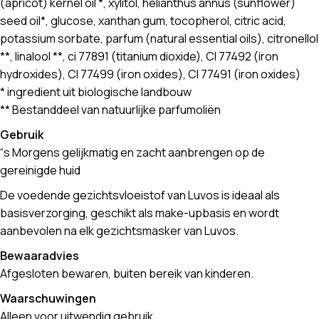
(apricot) kernel oil *, xylitol, helianthus annus (sunflower)
seed oil*, glucose, xanthan gum, tocopherol, citric acid,
potassium sorbate, parfum (natural essential oils), citronellol
**, linalool **, ci 77891 (titanium dioxide), CI 77492 (iron
hydroxides), CI 77499 (iron oxides), CI 77491 (iron oxides)
* ingredient uit biologische landbouw
** Bestanddeel van natuurlijke parfumoliën
Gebruik
“s Morgens gelijkmatig en zacht aanbrengen op de
gereinigde huid
De voedende gezichtsvloeistof van Luvos is ideaal als
basisverzorging, geschikt als make-upbasis en wordt
aanbevolen na elk gezichtsmasker van Luvos.
Bewaaradvies
Afgesloten bewaren, buiten bereik van kinderen.
Waarschuwingen
Alleen voor uitwendig gebruik.