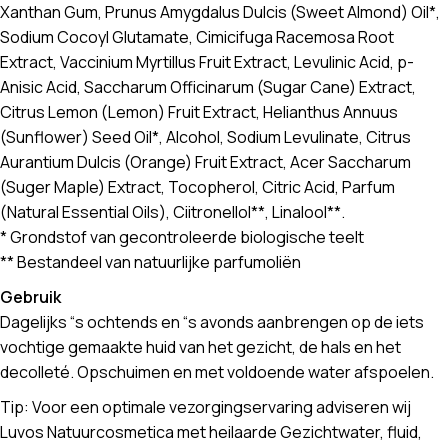
Xanthan Gum, Prunus Amygdalus Dulcis (Sweet Almond) Oil*,
Sodium Cocoyl Glutamate, Cimicifuga Racemosa Root
Extract, Vaccinium Myrtillus Fruit Extract, Levulinic Acid, p-
Anisic Acid, Saccharum Officinarum (Sugar Cane) Extract,
Citrus Lemon (Lemon) Fruit Extract, Helianthus Annuus
(Sunflower) Seed Oil*, Alcohol, Sodium Levulinate, Citrus
Aurantium Dulcis (Orange) Fruit Extract, Acer Saccharum
(Suger Maple) Extract, Tocopherol, Citric Acid, Parfum
(Natural Essential Oils), Ciitronellol**, Linalool**.
* Grondstof van gecontroleerde biologische teelt
** Bestandeel van natuurlijke parfumoliën
Gebruik
Dagelijks “s ochtends en “s avonds aanbrengen op de iets
vochtige gemaakte huid van het gezicht, de hals en het
decolleté. Opschuimen en met voldoende water afspoelen.
Tip: Voor een optimale vezorgingservaring adviseren wij
Luvos Natuurcosmetica met heilaarde Gezichtwater, fluid,