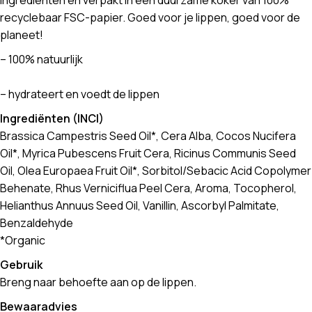
ingrediënten en verpakt in een duurzame koker van 100%
recyclebaar FSC-papier. Goed voor je lippen, goed voor de
planeet!
– 100% natuurlijk
– hydrateert en voedt de lippen
Ingrediënten (INCI)
Brassica Campestris Seed Oil*, Cera Alba, Cocos Nucifera
Oil*, Myrica Pubescens Fruit Cera, Ricinus Communis Seed
Oil, Olea Europaea Fruit Oil*, Sorbitol/Sebacic Acid Copolymer
Behenate, Rhus Verniciflua Peel Cera, Aroma, Tocopherol,
Helianthus Annuus Seed Oil, Vanillin, Ascorbyl Palmitate,
Benzaldehyde
*Organic
Gebruik
Breng naar behoefte aan op de lippen.
Bewaaradvies