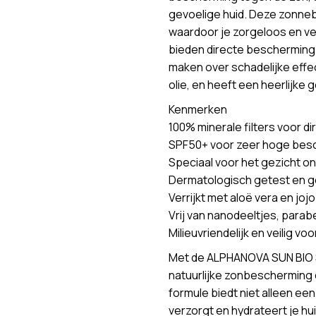
gevoelige huid. Deze zonnebr
waardoor je zorgeloos en ve
bieden directe bescherming en
maken over schadelijke effe
olie, en heeft een heerlijke 
Kenmerken
100% minerale filters voor 
SPF50+ voor zeer hoge bes
Speciaal voor het gezicht on
Dermatologisch getest en ge
Verrijkt met aloë vera en joj
Vrij van nanodeeltjes, parab
Milieuvriendelijk en veilig vo
Met de ALPHANOVA SUN BIO 
natuurlijke zonbescherming d
formule biedt niet alleen ee
verzorgt en hydrateert je hu