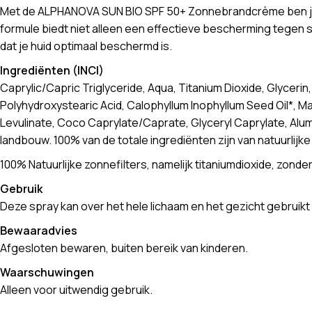
Met de ALPHANOVA SUN BIO SPF 50+ Zonnebrandcrème ben je ve
formule biedt niet alleen een effectieve bescherming tegen s
dat je huid optimaal beschermd is.
Ingrediënten (INCI)
Caprylic/Capric Triglyceride, Aqua, Titanium Dioxide, Glyceri
Polyhydroxystearic Acid, Calophyllum Inophyllum Seed Oil*, M
Levulinate, Coco Caprylate/Caprate, Glyceryl Caprylate, Alumi
landbouw. 100% van de totale ingrediënten zijn van natuurlijk
100% Natuurlijke zonnefilters, namelijk titaniumdioxide, zo
Gebruik
Deze spray kan over het hele lichaam en het gezicht gebrui
Bewaaradvies
Afgesloten bewaren, buiten bereik van kinderen.
Waarschuwingen
Alleen voor uitwendig gebruik.