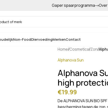
Gaper spaarprogramma
Over
Gratis afhalen in de winkel
udelijk
Non-Food
Diervoeding
Merken
Contact
Home
/
Cosmetica
/
Zon
/
Alph
Alphanova Sun
Alphanova Su
high protect
€
19.99
De ALPHANOVA SUN BIO SPF 5
bescherming tegen de zon, 