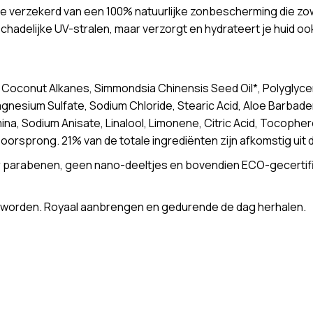
rzekerd van een 100% natuurlijke zonbescherming die zowel 
chadelijke UV-stralen, maar verzorgt en hydrateert je huid oo
n, Coconut Alkanes, Simmondsia Chinensis Seed Oil*, Polyglyce
agnesium Sulfate, Sodium Chloride, Stearic Acid, Aloe Barbad
na, Sodium Anisate, Linalool, Limonene, Citric Acid, Tocopher
e oorsprong. 21% van de totale ingrediënten zijn afkomstig uit
nder parabenen, geen nano-deeltjes en bovendien ECO-gecertif
kt worden. Royaal aanbrengen en gedurende de dag herhalen.