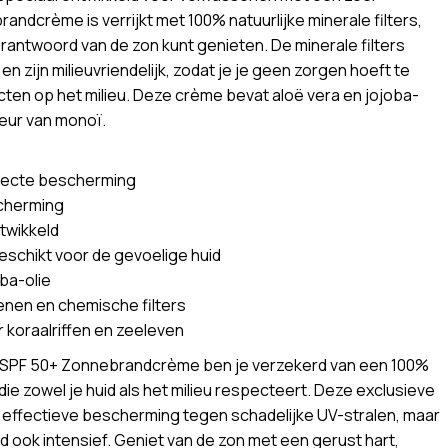
andcrème is verrijkt met 100% natuurlijke minerale filters,
rantwoord van de zon kunt genieten. De minerale filters
 zijn milieuvriendelijk, zodat je je geen zorgen hoeft te
cten op het milieu. Deze crème bevat aloë vera en jojoba-
geur van monoï.
directe bescherming
cherming
twikkeld
schikt voor de gevoelige huid
oba-olie
enen en chemische filters
or koraalriffen en zeeleven
SPF 50+ Zonnebrandcrème ben je verzekerd van een 100%
ie zowel je huid als het milieu respecteert. Deze exclusieve
n effectieve bescherming tegen schadelijke UV-stralen, maar
id ook intensief. Geniet van de zon met een gerust hart,