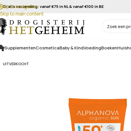
Skip to navigation
Gratis verzending: vanaf €75 in NL & vanaf €100 in BE
Skip to main content
Supplementen
Cosmetica
Baby & Kind
Voeding
Boeken
Huisho
UITVERKOCHT