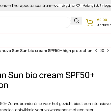
 ons
Therapeutencentrum
Gapers sparen voor extra korting
Vergelijken
Verlanglijst
Inlogg
€
0.00
0
artikel
Klantenservice
anova Sun Sun bio cream SPF50+ high protection
n Sun bio cream SPF50+
ion
0+ Zonnebrandcrème voor het gezicht biedt een intensieve
speciaal ontwikkeld voor volwassenen met een zeer