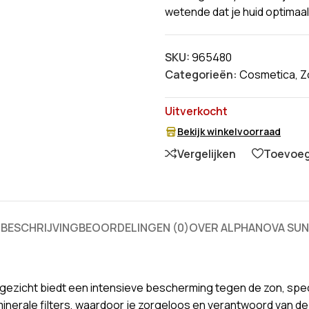
wetende dat je huid optimaa
SKU:
965480
Categorieën:
Cosmetica
,
Z
Uitverkocht
Bekijk winkelvoorraad
Vergelijken
Toevoege
BESCHRIJVING
BEOORDELINGEN (0)
OVER ALPHANOVA SUN
zicht biedt een intensieve bescherming tegen de zon, spec
inerale filters, waardoor je zorgeloos en verantwoord van de 