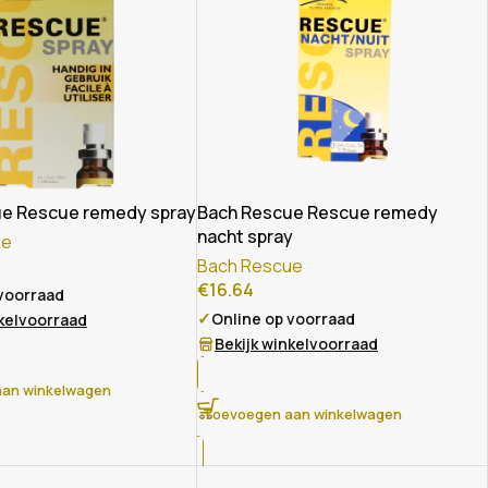
e Rescue remedy spray
Bach Rescue Rescue remedy
nacht spray
ue
Bach Rescue
€
16.64
 voorraad
✓
Online op voorraad
nkelvoorraad
Bekijk winkelvoorraad
an winkelwagen
Toevoegen aan winkelwagen