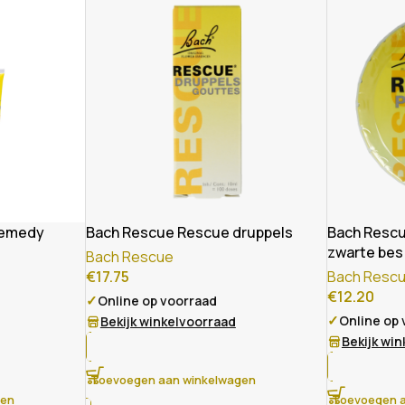
remedy
Bach Rescue Rescue druppels
Bach Rescu
zwarte bes
Bach Rescue
€
17.75
Bach Resc
€
12.20
✓
Online op voorraad
✓
Online op
Bekijk winkelvoorraad
Bekijk wi
Toevoegen aan winkelwagen
gen
Toevoegen a