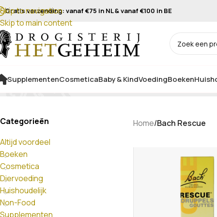
Skip to navigation
Gratis verzending: vanaf €75 in NL & vanaf €100 in BE
Skip to main content
Supplementen
Cosmetica
Baby & Kind
Voeding
Boeken
Huisho
Categorieën
Home
/
Bach Rescue
Altijd voordeel
Boeken
Cosmetica
Diervoeding
Huishoudelijk
Non-Food
Supplementen