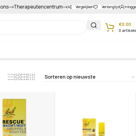
 ons
Therapeutencentrum
Gapers sparen voor extra korting
Vergelijken
Verlanglijst
Inlogg
€
0.00
0
artikel
Klantenservice