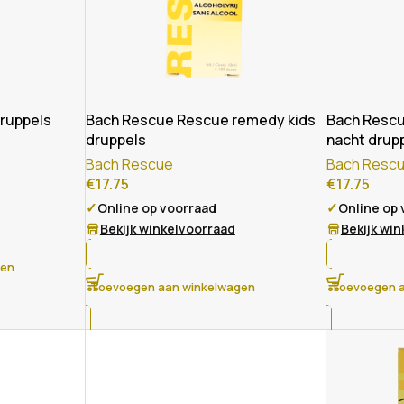
ruppels
Bach Rescue Rescue remedy kids
Bach Resc
druppels
nacht drup
Bach Rescue
Bach Resc
€
17.75
€
17.75
✓
✓
Online op voorraad
Online op
Bekijk winkelvoorraad
Bekijk wi
gen
Toevoegen aan winkelwagen
Toevoegen a