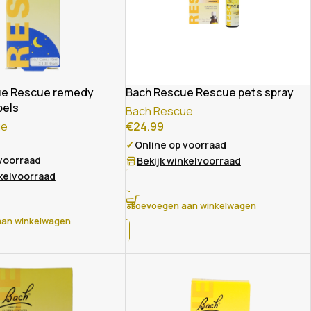
ue Rescue remedy
Bach Rescue Rescue pets spray
pels
Bach Rescue
ue
€
24.99
✓
Online op voorraad
 voorraad
Bekijk winkelvoorraad
nkelvoorraad
Toevoegen aan winkelwagen
an winkelwagen