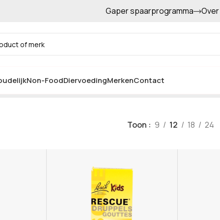
Gaper spaarprogramma
Over
Gratis afhalen in de winkel
Bach Rescue
udelijk
Non-Food
Diervoeding
Merken
Contact
Toon
9
12
18
24