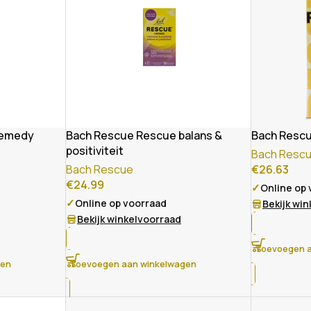
remedy
Bach Rescue Rescue balans &
Bach Rescu
positiviteit
Bach Resc
Bach Rescue
€
26.63
€
24.99
✓
Online op
✓
Online op voorraad
Bekijk wi
Bekijk winkelvoorraad
Toevoegen a
gen
Toevoegen aan winkelwagen