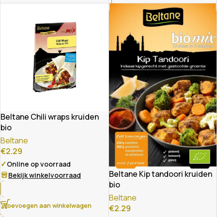
Beltane Chili wraps kruiden
bio
Beltane
€
2.29
✓
Online op voorraad
Beltane Kip tandoori kruiden
Bekijk winkelvoorraad
bio
Beltane
Toevoegen aan winkelwagen
€
2.29