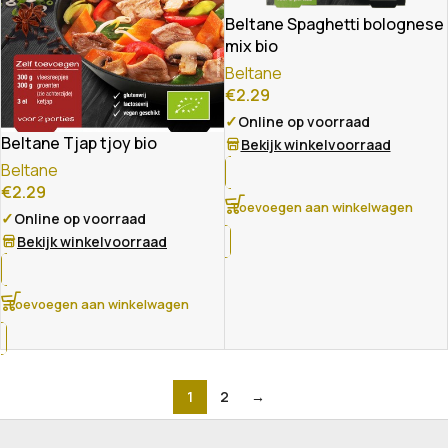
Beltane Spaghetti bolognese
mix bio
Beltane
€
2.29
✓
Online op voorraad
Beltane Tjap tjoy bio
Bekijk winkelvoorraad
Beltane
€
2.29
Toevoegen aan winkelwagen
✓
Online op voorraad
Bekijk winkelvoorraad
Toevoegen aan winkelwagen
1
2
→