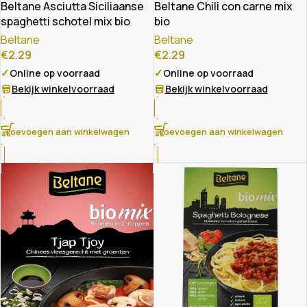
Beltane Asciutta Siciliaanse
Beltane Chili con carne mix
spaghetti schotel mix bio
bio
Beltane
Beltane
€
2.29
€
2.29
✓
✓
Online op voorraad
Online op voorraad
Bekijk winkelvoorraad
Bekijk winkelvoorraad
Toevoegen aan winkelwagen
Toevoegen aan winkelwagen