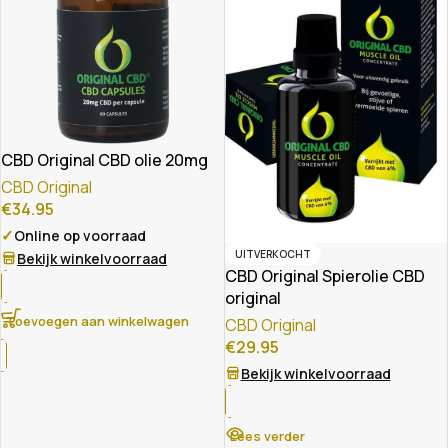
CBD Original CBD olie 20mg
CBD Original
€
34.95
✓
Online op voorraad
UITVERKOCHT
Bekijk winkelvoorraad
CBD Original Spierolie CBD
original
Toevoegen aan winkelwagen
CBD Original
€
29.95
Bekijk winkelvoorraad
Lees verder