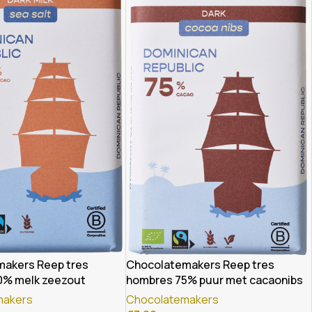
akers Reep tres
Chocolatemakers Reep tres
0% melk zeezout
hombres 75% puur met cacaonibs
o
bio
makers
Chocolatemakers