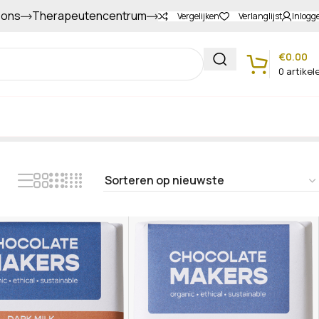
 ons
Therapeutencentrum
Gapers sparen voor extra korting
Vergelijken
Verlanglijst
Inlogg
€
0.00
0
artikel
Klantenservice