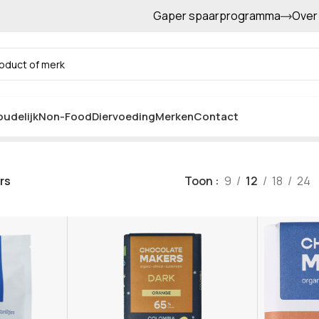
Gaper spaarprogramma
Over
Gratis afhalen in de winkel
Chocolatemakers
udelijk
Non-Food
Diervoeding
Merken
Contact
rs
Toon
9
12
18
24