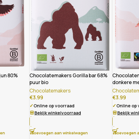
jun 80%
Chocolatemakers Gorilla bar 68%
Chocolate
puur bio
donkere mel
Chocolatemakers
Chocolate
€
3.99
€
3.99
✓
✓
Online op voorraad
Online op
Bekijk winkelvoorraad
Bekijk wi
gen
Toevoegen aan winkelwagen
Toevoegen a