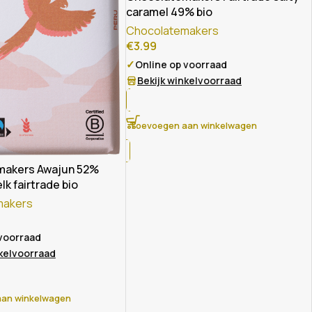
caramel 49% bio
Chocolatemakers
€
3.99
✓
Online op voorraad
Bekijk winkelvoorraad
Toevoegen aan winkelwagen
makers Awajun 52%
k fairtrade bio
makers
 voorraad
nkelvoorraad
an winkelwagen