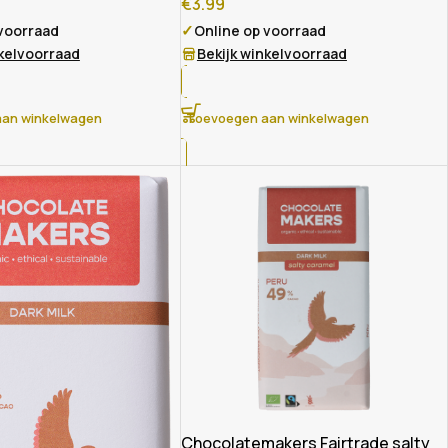
€
3.99
✓
 voorraad
Online op voorraad
nkelvoorraad
Bekijk winkelvoorraad
an winkelwagen
Toevoegen aan winkelwagen
Chocolatemakers Fairtrade salty