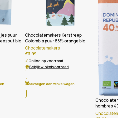
jes puur
Chocolatemakers Kerstreep
eezout bio
Colombia puur 65% orange bio
Chocolatemakers
€
3.99
✓
Online op voorraad
Bekijk winkelvoorraad
gen
Toevoegen aan winkelwagen
Chocolatem
hombres 4
fairtrade bi
Chocolate