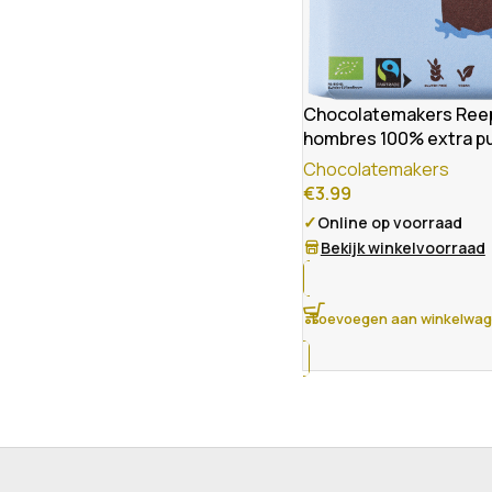
Chocolatemakers Reep
hombres 100% extra pu
bio
Chocolatemakers
€
3.99
✓
Online op voorraad
Bekijk winkelvoorraad
Toevoegen aan winkelwa