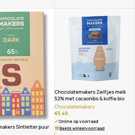
Chocolatemakers Zeiltjes melk
52% met cacaonibs & koffie bio
Chocolatemakers
€
5.49
✓
Online op voorraad
akers Sintletter puur
Bekijk winkelvoorraad