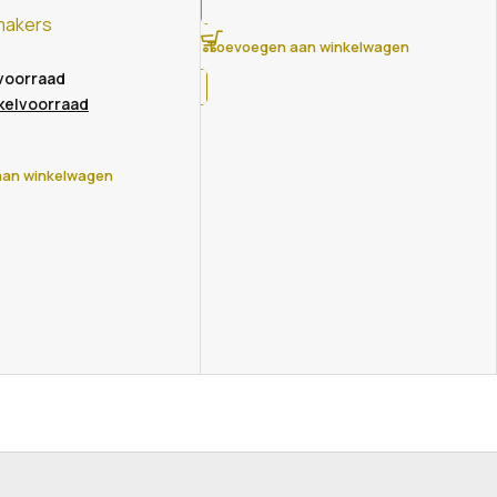
makers
Toevoegen aan winkelwagen
 voorraad
nkelvoorraad
an winkelwagen