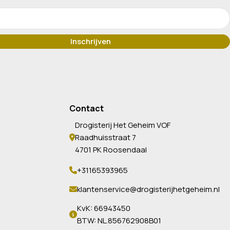
Contact
Drogisterij Het Geheim VOF
Raadhuisstraat 7
4701 PK Roosendaal
+31165393965
klantenservice@drogisterijhetgeheim.nl
KvK: 66943450
BTW: NL.856762908B01