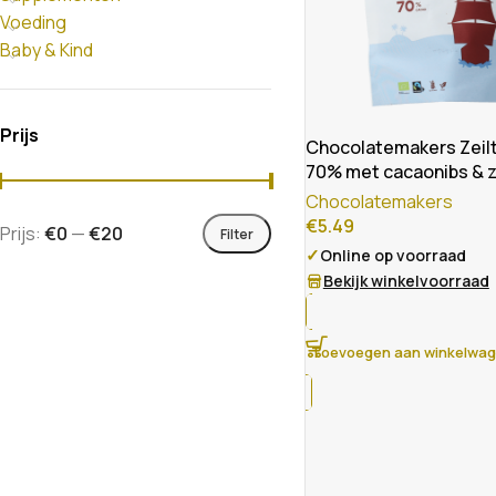
Voeding
Baby & Kind
Prijs
Chocolatemakers Zeilt
70% met cacaonibs & z
Chocolatemakers
€
5.49
Prijs:
€0
—
€20
Filter
✓
Online op voorraad
Bekijk winkelvoorraad
Toevoegen aan winkelwa