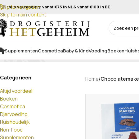
Skip to navigation
Gratis verzending: vanaf €75 in NL & vanaf €100 in BE
Skip to main content
Supplementen
Cosmetica
Baby & Kind
Voeding
Boeken
Huisho
Categorieën
Home
/
Chocolatemake
Altijd voordeel
Boeken
Cosmetica
Diervoeding
Huishoudelijk
Non-Food
Supplementen