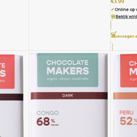
€
3.99
✓
Online op
Bekijk wi
Toevoegen a