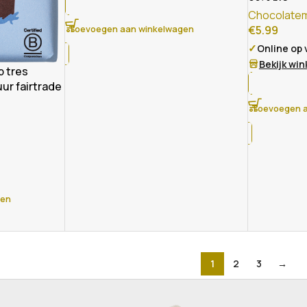
Chocolate
Toevoegen aan winkelwagen
€
5.99
✓
Online op
Bekijk wi
 tres
ur fairtrade
Toevoegen a
gen
1
2
3
→