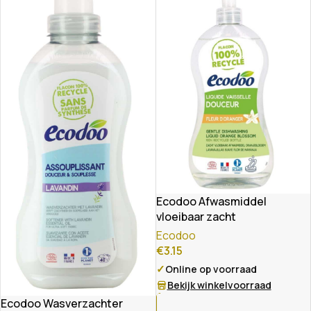
Ecodoo Afwasmiddel
vloeibaar zacht
oranjebloesem eco
Ecodoo
€
3.15
✓
Online op voorraad
Bekijk winkelvoorraad
Ecodoo Wasverzachter