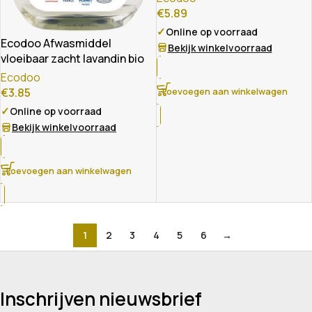
€
5.89
✓
Online op voorraad
Ecodoo Afwasmiddel
Bekijk winkelvoorraad
vloeibaar zacht lavandin bio
Ecodoo
Toevoegen aan winkelwagen
€
3.85
✓
Online op voorraad
Bekijk winkelvoorraad
Toevoegen aan winkelwagen
1
2
3
4
5
6
→
Inschrijven nieuwsbrief