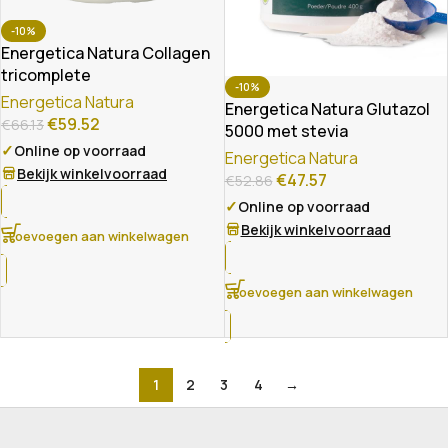
-10%
Energetica Natura Collagen
tricomplete
-10%
Energetica Natura
Energetica Natura Glutazol
€
59.52
€
66.13
5000 met stevia
✓
Online op voorraad
Energetica Natura
Bekijk winkelvoorraad
€
47.57
€
52.86
✓
Online op voorraad
Bekijk winkelvoorraad
Toevoegen aan winkelwagen
Toevoegen aan winkelwagen
1
2
3
4
→