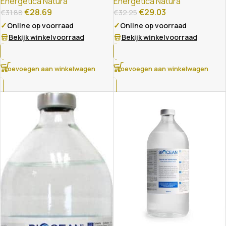
Energetica Natura
Energetica Natura
€
28.69
€
29.03
€
31.88
€
32.25
✓
✓
Online op voorraad
Online op voorraad
Bekijk winkelvoorraad
Bekijk winkelvoorraad
Toevoegen aan winkelwagen
Toevoegen aan winkelwagen