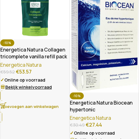
-10%
Energetica Natura Collagen
tricomplete vanilla refill pack
Energetica Natura
€
53.57
€
59.52
✓
Online op voorraad
Bekijk winkelvoorraad
-10%
Energetica Natura Biocean
Toevoegen aan winkelwagen
hypertonic
Energetica Natura
€
27.44
€
30.49
✓
Online op voorraad