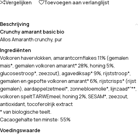
Vergelijken
Toevoegen aan verlanglijst
Beschrijving
Crunchy amarant basic bio
Allos Amaranth crunchy, pur
Ingrediënten
Volkoren havervlokken, amarantcornflakes 11% (gemalen
mais*, gemalen volkoren amarant* 28%, honing 5%,
glucosestroop*, zeezout), agavediksap* 9%, rijststroop*,
gemalen en gepofte volkoren amarant* 6%, rijstcrisps* (rijst
gemalen), aardappelzetmeel*, zonnebloemolie*, lijnzaad*”**,
volkoren speltTARWEmeel, honing 2%, SESAM*, zeezout,
antioxidant, tocoferolrijk extract
* van biologische teelt.
Cacaogehalte ten minste: 55%
Voedingswaarde