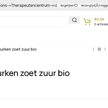
 ons
Therapeutencentrum
Gapers sparen voor extra korting
Vergelijken
Verlanglijst
Inlogg
€
0.00
0
artikel
Klantenservice
urken zoet zuur bio
rken zoet zuur bio
r