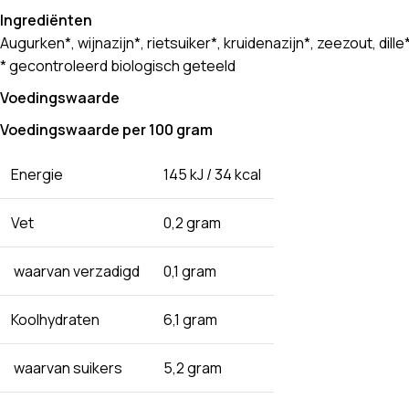
Ingrediënten
Augurken*, wijnazijn*, rietsuiker*, kruidenazijn*, zeezout, di
* gecontroleerd biologisch geteeld
Voedingswaarde
Voedingswaarde per 100 gram
Energie
145 kJ / 34 kcal
Vet
0,2 gram
waarvan verzadigd
0,1 gram
Koolhydraten
6,1 gram
waarvan suikers
5,2 gram