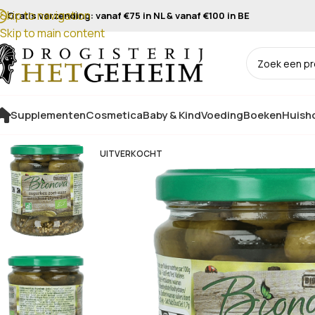
Skip to navigation
Gratis verzending: vanaf €75 in NL & vanaf €100 in BE
Skip to main content
Supplementen
Cosmetica
Baby & Kind
Voeding
Boeken
Huisho
UITVERKOCHT