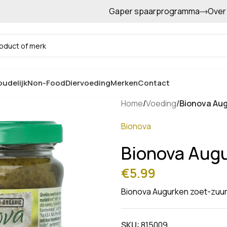
Gaper spaarprogramma
Over
Gratis afhalen in de winkel
udelijk
Non-Food
Diervoeding
Merken
Contact
Home
/
Voeding
/
Bionova Aug
Bionova
Bionova Augu
€
5.99
Bionova Augurken zoet-zuu
SKU:
815009