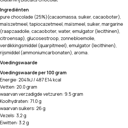
Ingrediënten
pure chocolade (25%)(cacaomassa, suiker, cacaoboter),
maïszetmeel, tapiocazetmeel, maïsmeel, suiker, margarine
(raapzaadolie, cacaoboter, water, emulgator (lecithinen),
citroensap), glucosestroop, zonnebloemolie,
verdikkingsmiddel (quarpitmeel), emulgator (lecithinen),
rijsmiddel (ammoniumcarbonaten), aroma.
Voedingswaarde
Voedingswaarde per 100 gram
Energie: 2041kJ / 487 E14 kcal
Vetten: 20.0 gram
waarvan verzadigde vetzuren: 9.5 gram
Koolhydraten: 71.0 g
waarvan suikers: 26 g
Vezels: 3,2 g
Eiwitten: 3.2 g