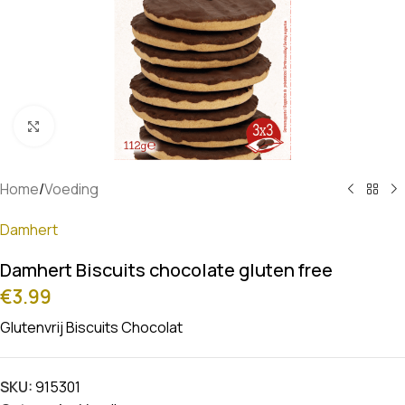
Klik om te vergroten
Home
/
Voeding
Damhert
Damhert Biscuits chocolate gluten free
€
3.99
Glutenvrij Biscuits Chocolat
SKU:
915301