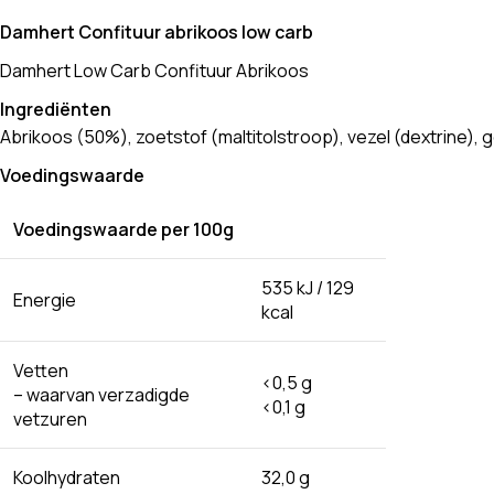
Damhert Confituur abrikoos low carb
Damhert Low Carb Confituur Abrikoos
Ingrediënten
Abrikoos (50%), zoetstof (maltitolstroop), vezel (dextrine), 
Voedingswaarde
Voedingswaarde per 100g
535 kJ / 129
Energie
kcal
Vetten
<0,5 g
– waarvan verzadigde
<0,1 g
vetzuren
Koolhydraten
32,0 g