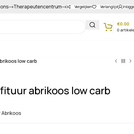
 ons
Therapeutencentrum
Gapers sparen voor extra korting
Vergelijken
Verlanglijst
Inlogg
€
0.00
0
artikel
Klantenservice
brikoos low carb
ituur abrikoos low carb
 Abrikoos