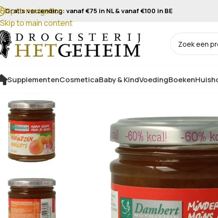
Skip to navigation
Gratis verzending: vanaf €75 in NL & vanaf €100 in BE
Skip to main content
Supplementen
Cosmetica
Baby & Kind
Voeding
Boeken
Huisho