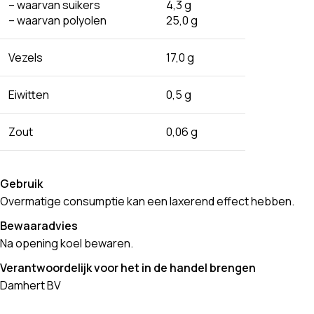
– waarvan suikers
4,3 g
– waarvan polyolen
25,0 g
Vezels
17,0 g
Eiwitten
0,5 g
Zout
0,06 g
Gebruik
Overmatige consumptie kan een laxerend effect hebben.
Bewaaradvies
Na opening koel bewaren.
Verantwoordelijk voor het in de handel brengen
Damhert BV