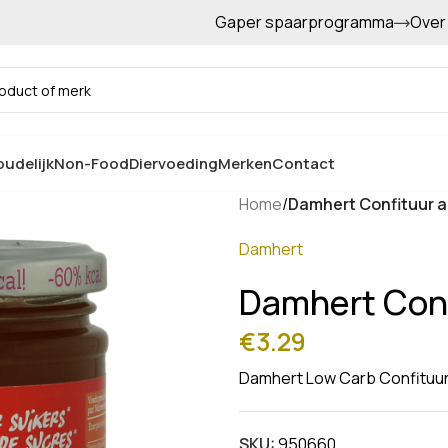
Gaper spaarprogramma
Over
Gratis afhalen in de winkel
udelijk
Non-Food
Diervoeding
Merken
Contact
Home
/
Damhert Confituur a
Damhert
Damhert Conf
€
3.29
Damhert Low Carb Confituur
SKU:
950660