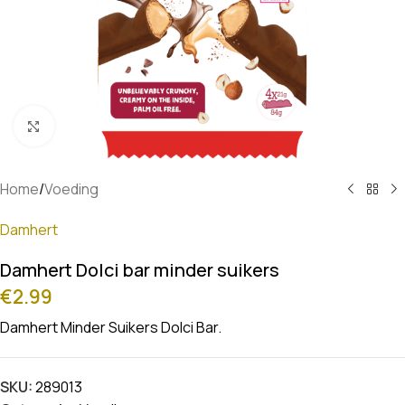
Klik om te vergroten
Home
/
Voeding
Damhert
Damhert Dolci bar minder suikers
€
2.99
Damhert Minder Suikers Dolci Bar.
SKU:
289013