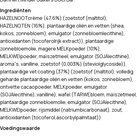
Ingrediënten
HAZELNOOTcrème (47,6%) (zoetstof (maltitol),
HAZELNOTEN (16%), plantaardige oliën en vetten (shea,
kokos, zonnebloem), emulgator (zonnebloemlecithine),
antioxidanten (tocoferolrijk extract)), plantaardige
zonnebloemolie, magere MELKpoeder (10%),
MELKWEIpoeder, maïszetmeel, emulgator (SOJAlecithine),
aroma”s, vanilline, zoetstof (0,003%) (steviolglycoside)),
plantaardige vet coating (37%) (zoetstof (maltitol), volledig
geharde plantaardige oliën en vetten (kokos, zonnebloem),
ontvette cacaopoeder, MELKpoeder, emulgator
(SOJAlecithine), vanilline), wafel (TARWEbloem, maïszetmeel,
plantaardige zonnebloemolie, emulgator (SOJAlecithine),
MELKWEIpoeder, rijsmiddel (natriumbicarbonaat), zout,
antioxidanten (tocoferol,ascorbylpalmitaat))
Voedingswaarde