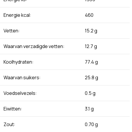
Energie kcal:
460
Vetten:
15.2 g
Waarvan verzadigde vetten:
12.7 g
Koolhydraten:
77.4 g
Waarvan suikers:
25.8 g
Voedselvezels:
0.5 g
Eiwitten:
3.1 g
Zout:
0.70 g