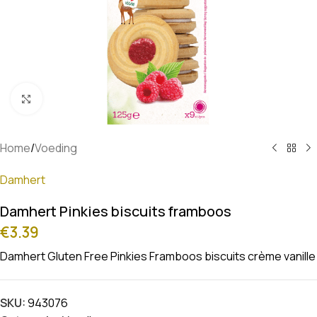
Klik om te vergroten
Home
/
Voeding
Damhert
Damhert Pinkies biscuits framboos
€
3.39
Damhert Gluten Free Pinkies Framboos biscuits crème vanille
SKU:
943076