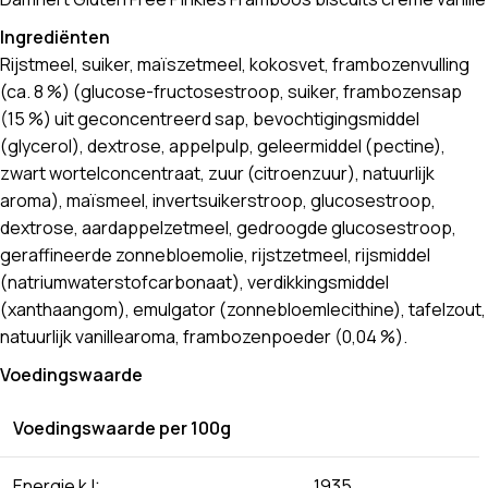
Ingrediënten
Rijstmeel, suiker, maïszetmeel, kokosvet, frambozenvulling
(ca. 8 %) (glucose-fructosestroop, suiker, frambozensap
(15 %) uit geconcentreerd sap, bevochtigingsmiddel
(glycerol), dextrose, appelpulp, geleermiddel (pectine),
zwart wortelconcentraat, zuur (citroenzuur), natuurlijk
aroma), maïsmeel, invertsuikerstroop, glucosestroop,
dextrose, aardappelzetmeel, gedroogde glucosestroop,
geraffineerde zonnebloemolie, rijstzetmeel, rijsmiddel
(natriumwaterstofcarbonaat), verdikkingsmiddel
(xanthaangom), emulgator (zonnebloemlecithine), tafelzout,
natuurlijk vanillearoma, frambozenpoeder (0,04 %).
Voedingswaarde
Voedingswaarde per 100g
Energie kJ:
1935