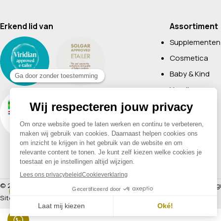
Erkend lid van
Assortiment
Supplementen
Cosmetica
Baby & Kind
Voeding
Boeken
Huishoudelijk
Non-Food
Diervoeding
Merken
© 2026 Drogisterij Het Geheim | Alle rechten voorbehouden |
Webdesig
Sitemap