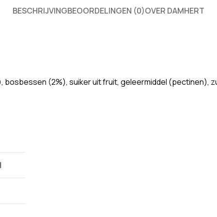
BESCHRIJVING
BEOORDELINGEN (0)
OVER DAMHERT
osbessen (2%), suiker uit fruit, geleermiddel (pectinen), zu
l