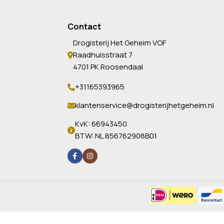
Contact
Drogisterij Het Geheim VOF
Raadhuisstraat 7
4701 PK Roosendaal
+31165393965
klantenservice@drogisterijhetgeheim.nl
KvK: 66943450
BTW: NL.856762908B01