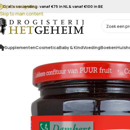
Skip to navigation
Gratis verzending: vanaf €75 in NL & vanaf €100 in BE
Skip to main content
Supplementen
Cosmetica
Baby & Kind
Voeding
Boeken
Huisho