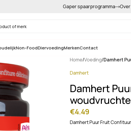
Gaper spaarprogramma
Over
Gratis afhalen in de winkel
udelijk
Non-Food
Diervoeding
Merken
Contact
Home
/
Voeding
/
Damhert Puu
Damhert
Damhert Puur 
woudvruchte
€
4.49
Damhert Puur Fruit Confitu