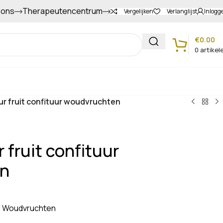
 ons
Therapeutencentrum
Gapers sparen voor extra korting
Vergelijken
Verlanglijst
Inlogg
€
0.00
0
artikel
Klantenservice
r fruit confituur woudvruchten
fruit confituur
n
ur Woudvruchten