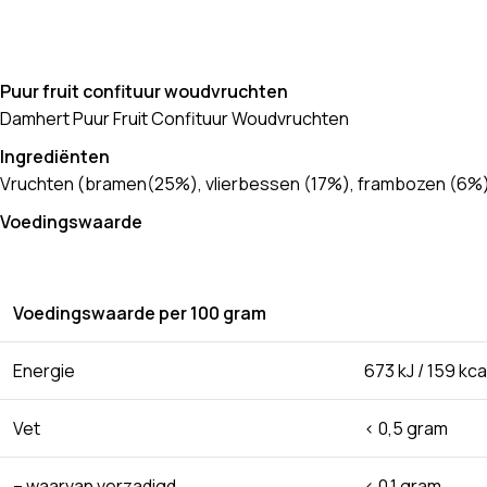
Puur fruit confituur woudvruchten
Damhert Puur Fruit Confituur Woudvruchten
Ingrediënten
Vruchten (bramen(25%), vlierbessen (17%), frambozen (6%), b
Voedingswaarde
Voedingswaarde per 100 gram
Energie
673 kJ / 159 kca
Vet
< 0,5 gram
– waarvan verzadigd
< 0,1 gram