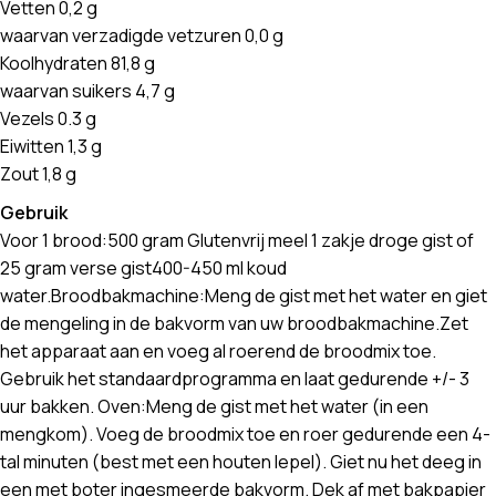
Vetten 0,2 g
waarvan verzadigde vetzuren 0,0 g
Koolhydraten 81,8 g
waarvan suikers 4,7 g
Vezels 0.3 g
Eiwitten 1,3 g
Zout 1,8 g
Gebruik
Voor 1 brood:500 gram Glutenvrij meel 1 zakje droge gist of
25 gram verse gist400-450 ml koud
water.Broodbakmachine:Meng de gist met het water en giet
de mengeling in de bakvorm van uw broodbakmachine.Zet
het apparaat aan en voeg al roerend de broodmix toe.
Gebruik het standaardprogramma en laat gedurende +/- 3
uur bakken. Oven:Meng de gist met het water (in een
mengkom). Voeg de broodmix toe en roer gedurende een 4-
tal minuten (best met een houten lepel). Giet nu het deeg in
een met boter ingesmeerde bakvorm. Dek af met bakpapier