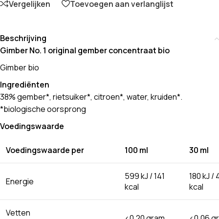
Vergelijken
Toevoegen aan verlanglijst
Beschrijving
Gimber No. 1 original gember concentraat bio
Gimber bio
Ingrediënten
38% gember*, rietsuiker*, citroen*, water, kruiden*.
*biologische oorsprong
Voedingswaarde
Voedingswaarde per
100 ml
30 ml
599 kJ / 141
180 kJ / 
Energie
kcal
kcal
Vetten
<0,20 gram
<0,06 g