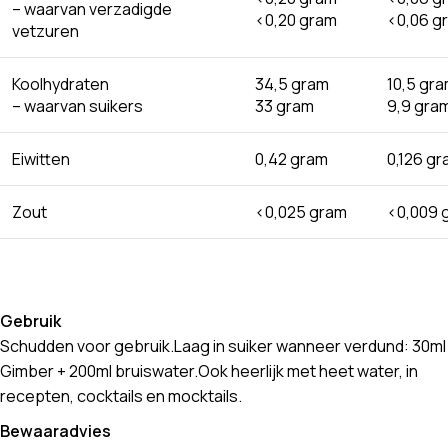
– waarvan verzadigde
<0,20 gram
<0,06 g
vetzuren
Koolhydraten
34,5 gram
10,5 gr
– waarvan suikers
33 gram
9,9 gra
Eiwitten
0,42 gram
0,126 g
Zout
<0,025 gram
<0,009 
Gebruik
Schudden voor gebruik.Laag in suiker wanneer verdund: 30ml
Gimber + 200ml bruiswater.Ook heerlijk met heet water, in
recepten, cocktails en mocktails.
Bewaaradvies